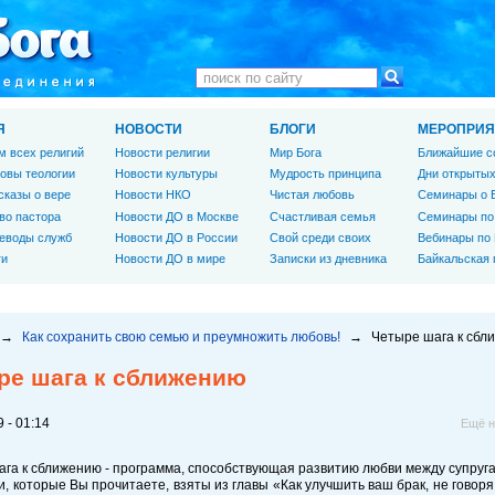
Я
НОВОСТИ
БЛОГИ
МЕРОПРИЯ
м всех религий
Новости религии
Мир Бога
Ближайшие с
овы теологии
Новости культуры
Мудрость принципа
Дни открытых
сказы о вере
Новости НКО
Чистая любовь
Семинары о 
во пастора
Новости ДО в Москве
Счастливая семья
Семинары по
еводы служб
Новости ДО в России
Свой среди своих
Вебинары по
ги
Новости ДО в мире
Записки из дневника
Байкальская
→
Как сохранить свою семью и преумножить любовь!
→
Четыре шага к сбл
ре шага к сближению
 - 01:14
Ещё н
га к сближению - программа, способствующая развитию любви между супруга
и, которые Вы прочитаете, взяты из главы «Как улучшить ваш брак, не говоря 