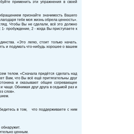
буйте применить эти упражнения в своей
обращением признайте значимость Вашего
Благодаря тебе моя жизнь обрела ценность».
згляд. Чтобы Вы не сделали, всё это должно
1- пробуждение, 2 - когда Вы приступаете к
инства. «Это легко, стоит только начать.
сять и подумать что-нибудь хорошее о вашем
сем телом. «Сначала придётся сделать над
жет Вам, что Вы всё ещё притягательны друг
ротонина и оказывают общее согревающее
 и чаще. Обнимая друг друга в седьмой раз и
ез слов».
шием.
(убедитесь в том, что поддерживаете с ним
о обнаружит.
вительно ценным.