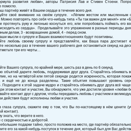
ормула развития любви», авторы Патрисия Лав и Стивен Стоени. Попро
 помогло.
аш партнёр живёт в Вашем сердце в течение всего дня.
уйте своё внимание на своём супруге. «Лёгким жестом или мысленным 
 Можно повторять про себя что-нибудь типа «Ты так важен для меня!» или «
 протянуть руку и легонько коснуться его, или попробовать поймать его в
исходить из сердца». Проделывайте это упражнение в разные периоды дня: 
ным делам, 3 - возвращение домой, 4 - перед сном.
Ваши мысли о супруге и Ваших взаимоотношениях будут позитивны.
йте любовь своему супругу и представляйте, как Ваша пара достигает ед
е несколько раз в течение вашего рабочего дня остановиться секунд на де
Отметьте три его черты…
йте Вашего супруга, по крайней мере, шесть раз в день по 6 секунд.
ю объятий дарите любовь, поддерживая друг друга. Старайтесь обнимать в
лие, но на четвёртой или пятой секунде родится искренность, которая пока
а и ещё не до конца разделены. Такие объятия повышают уровень се
. Подходите к этой задаче мудро и старайтесь обнимать друг друга всё чаще
при этом контакт и участие, Вы обнаружите, что уже достигли уровня «любви б
вайте контакт друг с другом, чтобы передавать любовь с участием и великоду
и действия будут исполнены любви и участия.
в глаза супруга, скажите ему о том, что Вы по-настоящему в нём цените 
й контакт).
у знать, что верите в него.
е с сердечностью и добротой.
небольшие подарки тайно, просто положив на место, где партнёр обязательн
рите его за какой-нибудь поступок в течение дня, который был для Вас дейст