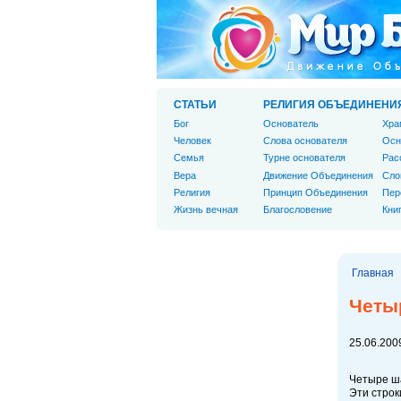
СТАТЬИ
РЕЛИГИЯ ОБЪЕДИНЕНИ
Бог
Основатель
Хра
Человек
Слова основателя
Осн
Cемья
Турне основателя
Рас
Вера
Движение Объединения
Сло
Религия
Принцип Объединения
Пер
Жизнь вечная
Благословение
Кни
Главная
Четы
25.06.2009
Четыре ша
Эти строк