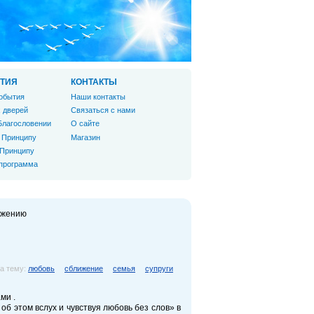
ТИЯ
КОНТАКТЫ
обытия
Наши контакты
 дверей
Связаться с нами
Благословении
О сайте
 Принципу
Магазин
 Принципу
 программа
ижению
а тему:
любовь
сближение
семья
супруги
ми .
об этом вслух и чувствуя любовь без слов» в