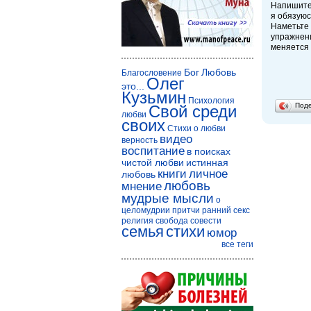
Напишите 
я обязуюс
Наметьте
упражнени
меняется 
Бог
Любовь
Благословение
Олег
это...
Кузьмин
Психология
Под
Свой среди
любви
своих
Стихи о любви
видео
верность
воспитание
в поисках
чистой любви
истинная
книги
личное
любовь
любовь
мнение
мудрые мысли
о
целомудрии
притчи
ранний секс
религия
свобода совести
семья
стихи
юмор
все теги