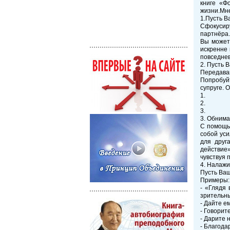
книге «Ф
жизни.Мне
1.Пусть В
Сфокусир
партнёра.
Вы можете
искренне 
повседнев
2. Пусть 
Передава
Попробуйт
супруге. 
1.
2.
3.
3. Обнима
С помощь
собой уси
для друг
действие»
чувствуя 
4. Налажи
Пусть Ваш
Примеры:
- «Глядя 
зрительны
- Дайте ем
- Говорит
- Дарите 
- Благода