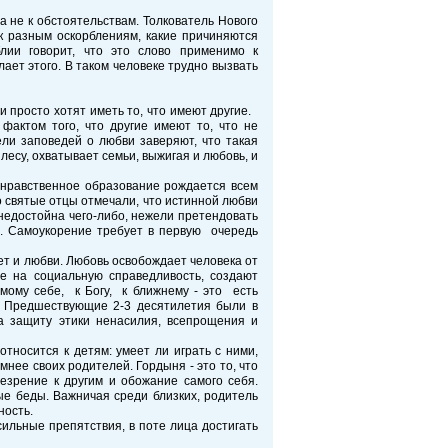
а не к обстоятельствам. Толкователь Нового
к разным оскорблениям, какие причиняются
лии говорит, что это слово применимо к
лает этого. В таком человеке трудно вызвать
ти просто хотят иметь то, что имеют другие.
фактом того, что другие имеют то, что не
ели заповедей о любви заверяют, что такая
лесу, охватывает семьи, выжигая и любовь, и
 нравственное образование рождается всем
о святые отцы отмечали, что истинной любви
недостойна чего-либо, нежели претендовать
и. Самоукорение требует в первую очередь
ет и любви. Любовь освобождает человека от
е на социальную справедливость, создают
мому себе, к Богу, к ближнему - это есть
. Предшествующие 2-3 десятилетия были в
а защиту этики ненасилия, всепрощения и
относится к детям: умеет ли играть с ними,
мнее своих родителей. Гордыня - это то, что
езрение к другим и обожание самого себя.
ные беды. Важничая среди близких, родитель
ность.
сильные препятствия, в поте лица достигать