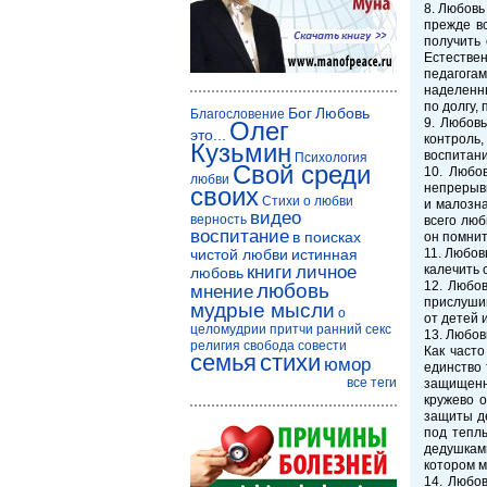
8. Любовь
прежде вс
получить 
Естествен
педагогам
наделенны
по долгу,
Бог
Любовь
Благословение
9. Любов
Олег
это...
контроль,
Кузьмин
воспитани
Психология
Свой среди
10. Любо
любви
непрерывн
своих
Стихи о любви
и малозна
видео
верность
всего люб
воспитание
в поисках
он помнит
чистой любви
истинная
11. Любов
книги
личное
калечить 
любовь
12. Любов
любовь
мнение
прислушив
мудрые мысли
о
от детей 
целомудрии
притчи
ранний секс
13. Любов
религия
свобода совести
Как част
семья
стихи
юмор
единство 
все теги
защищенно
кружево о
защиты д
под тепл
дедушками
котором м
14. Любо