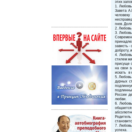
этих запо
1. Любовь
Завета А
человеку
несправед
гнев. Дол
2. Любовь
3. Любовь
Современ
принадлеж
зависть -
доброту, 
4. Любов
стилем жи
присуще с
на свои 
искать в с
5. Любовь
дурных с
подлинну
подлинны
России д
любви.
6. Любовь
общается 
абсолютн
Родитель 
становитс
7. Любовь
успеха.