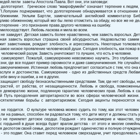
ведей легли заветы Апостола Павла. Вот они, эти заповеди:
 долготерпит. Греческое слово “макрофумейн” означает терпение к людям, 
.П.Лопухин подчеркивает, что долготерпение обнаруживается в отношении 
 ближними. Уильям Бартли, замечательный английский комментатор Биб
ливо обиженному, который мог бы легко отомстить за обиду, но все же не де
готерпение - это признание права другого человека на ошибку.
 милосердствует. Любовь ласкова и мила во всем.
 не завидует. Детская зависть более нравственна, чем зависть взрослых. Де
ная зависть взрослых страшна своей абсурдностью. Недовольство самим 
ит завистникам, рождает злобность и агрессивность. Некоторые толковат
 самое низкое проявление человеческой души. Сегодня злобность, как пожар в 
и человеческий разум. Зависть уничтожает то лучшее, что есть в человеке.
ь самоукоряет. Пожалуй, самоукорению невозможно научить. Это глубинное
зни, где все подают пример скромности и даже самоуничижения. Не случайн
амоуничижение. Истинная любовь предпочитает согласиться с тем, что она 
заслуги и достоинства. Самоукорение - одно из действенных средств Любв
ебе вину и ошибки, а не в других.
 защищает свободу безнасильственными средствами. Там, где нет свободы, н
трастей, от рабства, от незащищенности. Любовь и свобода, помноженны
ю демократию жизни, подлинную гарантию человеческих прав. Любовь к са
й Путь преодоления авторитарности во всех сферах человеческой жизни
есятилетиями борьбы с авторитаризмом. Сегодня акценты переносятся н
 не гордится. О культуре человека можно судить по тому, как этот человек 
ли на равных, способен ли радоваться тому, что дети могут и должны стать у
о не приемлет детское сердце. Гордыня - это высокомерие и чванство, пр
с гордыней в душе всегда будет врагом детства - от этого и многие семей
я деспотом своей семьи, деспотизм рождает одиночество и полную отчужден
 - это подвиг. Она ставит перед человеком сверхзадачи, учит преодолевать 