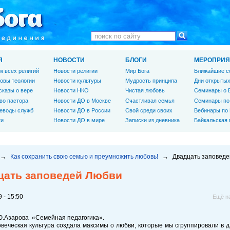
Я
НОВОСТИ
БЛОГИ
МЕРОПРИЯ
м всех религий
Новости религии
Мир Бога
Ближайшие с
овы теологии
Новости культуры
Мудрость принципа
Дни открытых
сказы о вере
Новости НКО
Чистая любовь
Семинары о 
во пастора
Новости ДО в Москве
Счастливая семья
Семинары по
еводы служб
Новости ДО в России
Свой среди своих
Вебинары по
ги
Новости ДО в мире
Записки из дневника
Байкальская
→
Как сохранить свою семью и преумножить любовь!
→
Двадцать заповеде
цать заповедей Любви
 - 15:50
Ещё н
Ю.Азарова «Семейная педагогика».
еческая культура создала максимы о любви, которые мы сгруппировали в 