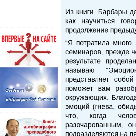
Из книги Барбары д
как научиться гов
продолжение предыд
“Я потратила много 
семинаров, прежде ч
результате продела
называю “Эмоцио
представляет собо
поможет вам разоб
окружающих. Благода
эмоций (гнева, обид
что, когда чело
разочарованным, о
подразделяются на пя