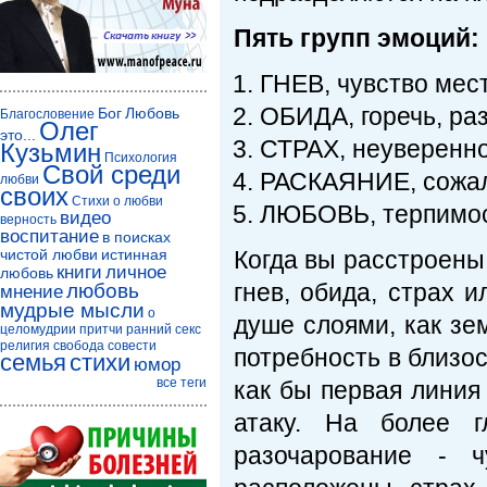
Пять групп эмоций:
ГНЕВ, чувство мест
ОБИДА, горечь, ра
Бог
Любовь
Благословение
Олег
это...
СТРАХ, неуверенно
Кузьмин
Психология
Свой среди
РАСКАЯНИЕ, сожале
любви
своих
Стихи о любви
ЛЮБОВЬ, терпимос
видео
верность
воспитание
в поисках
чистой любви
истинная
Когда вы расстроены,
книги
личное
любовь
гнев, обида, страх 
любовь
мнение
мудрые мысли
о
душе слоями, как зе
целомудрии
притчи
ранний секс
религия
свобода совести
потребность в близос
семья
стихи
юмор
все теги
как бы первая линия
атаку. На более г
разочарование - 