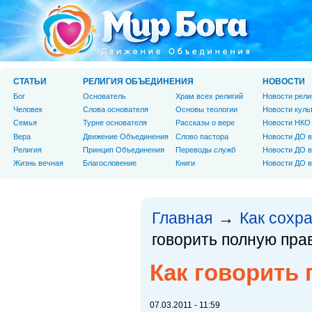
СТАТЬИ
РЕЛИГИЯ ОБЪЕДИНЕНИЯ
НОВОСТИ
Бог
Основатель
Храм всех религий
Новости рели
Человек
Слова основателя
Основы теологии
Новости куль
Cемья
Турне основателя
Рассказы о вере
Новости НКО
Вера
Движение Объединения
Слово пастора
Новости ДО в
Религия
Принцип Объединения
Переводы служб
Новости ДО в
Жизнь вечная
Благословение
Книги
Новости ДО в
Главная
Как сохр
→
говорить полную пра
Как говорить
07.03.2011 - 11:59