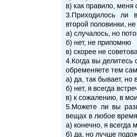
в) как правило, меня
3.Приходилось ли 
второй половинки, не
a) случалось, но пот
б) нет, не припомню
в) скорее не советов
4.Когда вы делитесь 
обременяете тем сам
a) да, так бывает, н
б) нет, я всегда вст
в) к сожалению, в мо
5.Можете ли вы раз
вещах в любое врем
a) конечно, я всегда
б) да, но лучше под