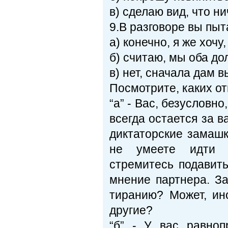
в) сделаю вид, что н
9.В разговоре вы пыт
a) конечно, я же хоч
б) считаю, мы оба д
в) нет, сначала дам 
Посмотрите, каких от
“а” - Вас, безусловн
всегда остается за 
диктаторские замашк
не умеете идти н
стремитесь подавит
мнение партнера. За
тиранию? Может, ин
другие?
“б” - У вас равно