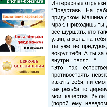
Интересные отрывки 
“Представь. На раб
придурком. Машина о
мрак. Приходишь ты д
все шуршать, кто тапо
ужин, а жена на тебя
ты уже не придурок,
вокруг тебя. А ты за 
внутри - тепло…”
“Это так естестве
противостоять невз
изжить себя, ни смот
как резьба по дерев
мои качества были
(порой ему неведом