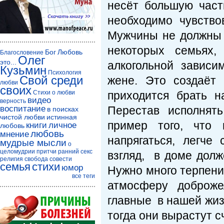
несёт большую част
необходимо чувство
Мужчины не должны т
некоторых семьях,
Бог
Любовь
Благословение
Олег
это...
алкогольной завис
Кузьмин
Психология
Свой среди
жене. Это создаёт
любви
своих
Стихи о любви
приходится брать 
видео
верность
воспитание
Перестав исполнять
в поисках
чистой любви
истинная
пример того, что
книги
личное
любовь
любовь
мнение
напрягаться, легче
мудрые мысли
о
целомудрии
притчи
ранний секс
взгляд, в доме долж
религия
свобода совести
семья
стихи
юмор
Нужно много терпени
все теги
атмосферу доброже
главные в нашей жизн
тогда они вырастут 