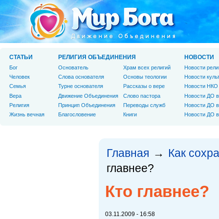
СТАТЬИ
РЕЛИГИЯ ОБЪЕДИНЕНИЯ
НОВОСТИ
Бог
Основатель
Храм всех религий
Новости рели
Человек
Слова основателя
Основы теологии
Новости куль
Cемья
Турне основателя
Рассказы о вере
Новости НКО
Вера
Движение Объединения
Слово пастора
Новости ДО в
Религия
Принцип Объединения
Переводы служб
Новости ДО в
Жизнь вечная
Благословение
Книги
Новости ДО в
Главная
Как сохр
→
главнее?
Кто главнее?
03.11.2009 - 16:58