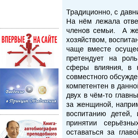
Традиционно, с дав
На нём лежала отв
членов семьи. А же
хозяйством, воспит
чаще вместе осущес
претендует на рол
сферы влияния, в 
совместного обсужден
компетентен в данно
двух в чём-то главн
за женщиной, напри
воспитанию детей, 
принятии серьёзны
оставаться за глав