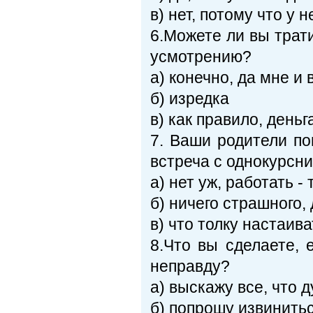
в) нет, потому что у 
6.Можете ли вы трат
усмотрению?
a) конечно, да мне и 
б) изредка
в) как правило, день
7. Ваши родители по
встреча с однокурсн
a) нет уж, работать -
б) ничего страшного,
в) что толку настаива
8.Что вы сделаете, 
неправду?
a) выскажу все, что 
б) попрошу извинить