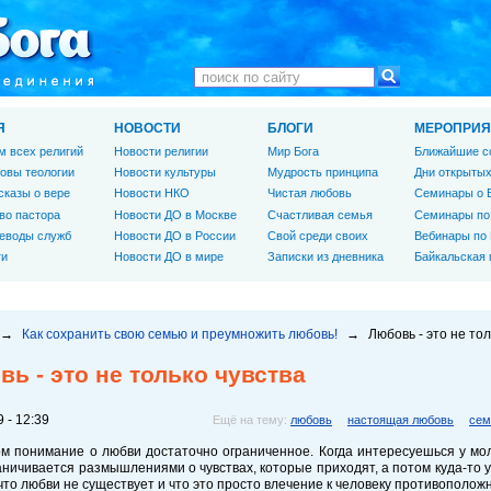
Я
НОВОСТИ
БЛОГИ
МЕРОПРИЯ
м всех религий
Новости религии
Мир Бога
Ближайшие с
овы теологии
Новости культуры
Мудрость принципа
Дни открытых
сказы о вере
Новости НКО
Чистая любовь
Семинары о 
во пастора
Новости ДО в Москве
Счастливая семья
Семинары по
еводы служб
Новости ДО в России
Свой среди своих
Вебинары по
ги
Новости ДО в мире
Записки из дневника
Байкальская
→
Как сохранить свою семью и преумножить любовь!
→
Любовь - это не тол
ь - это не только чувства
 - 12:39
Ещё на тему:
любовь
настоящая любовь
сем
м понимание о любви достаточно ограниченное. Когда интересуешься у мол
аничивается размышлениями о чувствах, которые приходят, а потом куда-то у
что любви не существует и что это просто влечение к человеку противоположног