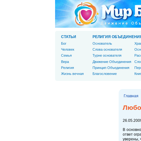
СТАТЬИ
РЕЛИГИЯ ОБЪЕДИНЕНИ
Бог
Основатель
Хра
Человек
Слова основателя
Осн
Cемья
Турне основателя
Рас
Вера
Движение Объединения
Сло
Религия
Принцип Объединения
Пер
Жизнь вечная
Благословение
Кни
Главная
Любов
26.05.2009
В основно
ответ огр
уверены, 