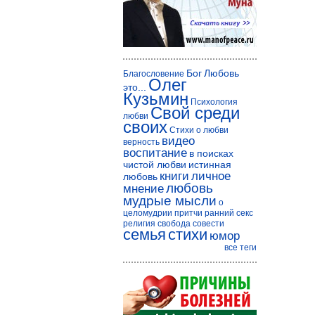
Бог
Любовь
Благословение
Олег
это...
Кузьмин
Психология
Свой среди
любви
своих
Стихи о любви
видео
верность
воспитание
в поисках
чистой любви
истинная
книги
личное
любовь
любовь
мнение
мудрые мысли
о
целомудрии
притчи
ранний секс
религия
свобода совести
семья
стихи
юмор
все теги