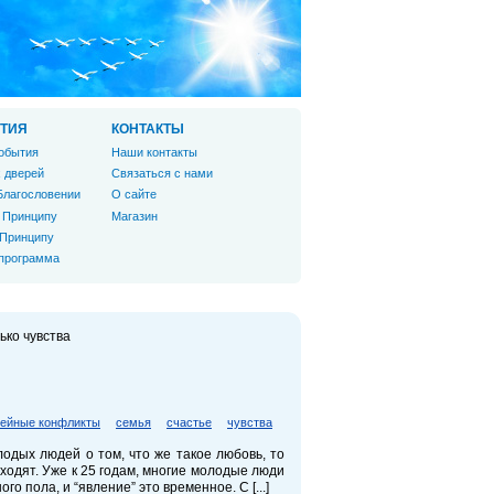
ТИЯ
КОНТАКТЫ
обытия
Наши контакты
 дверей
Связаться с нами
Благословении
О сайте
 Принципу
Магазин
 Принципу
 программа
ько чувства
ейные конфликты
семья
счастье
чувства
одых людей о том, что же такое любовь, то
ходят. Уже к 25 годам, многие молодые люди
о пола, и “явление” это временное. С [...]