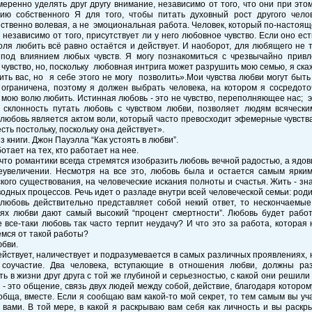
еренно уделять друг другу внимание, независимо от того, что они при это
ию собственного Я для того, чтобы питать духовный рост другого чело
твенно волевая, а не эмоциональная работа. Человек, который по-настояще
независимо от того, присутствует ли у него любовное чувство. Если оно ест
оля любить всё равно остаётся и действует. И наоборот, для любящего не 
 под влиянием любых чувств. Я могу познакомиться с чрезвычайно прив
чувство, но, поскольку любовная интрига может разрушить мою семью, я скаж
ить вас, но я себе этого не могу позволить».Мои чувства любви могут быт
ограничена, поэтому я должен выбрать человека, на котором я сосредоточ
мою волю любить. Истинная любовь - это не чувство, переполняющее нас;
 склонность путать любовь с чувством любви, позволяет людям всячески
любовь является актом воли, который часто превосходит эфемерные чувства
сть постольку, поскольку она действует».
з книги. Джон Пауэлла “Как устоять в любви”.
отает на тех, кто работает на нее.
что романтики всегда стремятся изобразить любовь вечной радостью, а ядо
еувеличении. Несмотря на все это, любовь была и остается самым ярким
кого существования, на человеческие искания полноты и счастья. Жить - зн
одных процессов. Речь идет о разладе внутри всей человеческой семьи: роди
и любовь действительно представляет собой некий ответ, то нескончаемые
ях любви дают самый высокий “процент смертности”. Любовь будет работ
 все-таки любовь так часто терпит неудачу? И что это за работа, котора
мся от такой работы?
юбви.
йствует, наличествует и подразумевается в самых различных проявлениях,
 соучастие. Два человека, вступающие в отношения любви, должны раз
ть в жизни друг друга с той же глубиной и серьезностью, с какой они решили 
 - это общение, связь двух людей между собой, действие, благодаря котором
обща, вместе. Если я сообщаю вам какой-то мой секрет, то тем самым вы уч
 вами. В той мере, в какой я раскрываю вам себя как личность и вы раскр