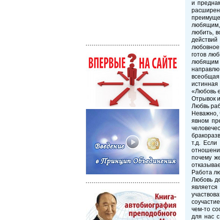
и преднам
расширен
преимущес
любящим, 
любить, в
действий
любовное 
готов люб
любящим 
направлю 
всеобщая
истинная 
«Любовь е
Отрывок и
Любвь раб
Неважно, 
явном пр
человечес
бракоразв
т.д. Есл
отношени
почему же
отказывае
Работа л
Любовь де
является
участвова
соучастие
чем-то со
для нас с