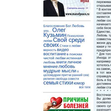
переживан
отказывае
* В конте
составляе
является 
любви сос
начинаетс
Бог
Любовь
Благословение
себе беск
Олег
это...
Единство,
Кузьмин
Любовь тр
Психология
Свой среди
совместны
любви
жизни дру
своих
Стихи о любви
какая у т
видео
верность
предупреж
воспитание
в поисках
* Для тог
чистой любви
истинная
Иногда э
книги
личное
например,
любовь
хотелось 
любовь
мнение
на самом 
мудрые мысли
о
в тот мо
целомудрии
притчи
ранний секс
справедл
религия
свобода совести
боль и бо
семья
стихи
юмор
достижен
все теги
любви ста
* * * * 
Восточная
Вы должн
основопол
своего с
разрушитс