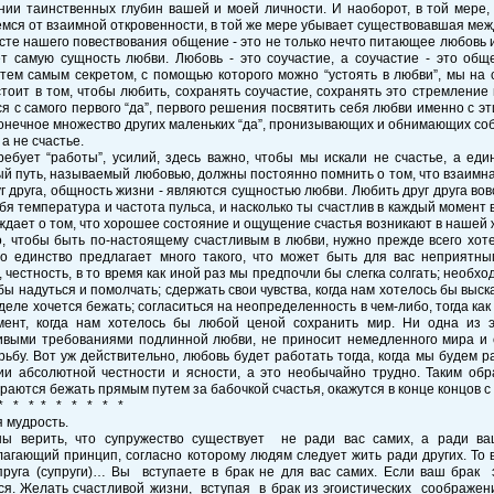
ии таинственных глубин вашей и моей личности. И наоборот, в той мере, 
мся от взаимной откровенности, в той же мере убывает существовавшая меж
ксте нашего повествования общение - это не только нечто питающее любовь и
т самую сущность любви. Любовь - это соучастие, а соучастие - это общ
тем самым секретом, с помощью которого можно “устоять в любви”, мы на 
тоит в том, чтобы любить, сохранять соучастие, сохранять это стремление п
я с самого первого “да”, первого решения посвятить себя любви именно с эт
онечное множество других маленьких “да”, пронизывающих и обнимающих со
 а не счастье.
ебует “работы”, усилий, здесь важно, чтобы мы искали не счастье, а един
й путь, называемый любовью, должны постоянно помнить о том, что взаимная
г друга, общность жизни - являются сущностью любви. Любить друг друга вов
ебя температура и частота пульса, и насколько ты счастлив в каждый момент
дает о том, что хорошее состояние и ощущение счастья возникают в нашей ж
о, чтобы быть по-настоящему счастливым в любви, нужно прежде всего хоте
то единство предлагает много такого, что может быть для вас неприятн
 честность, в то время как иной раз мы предпочли бы слегка солгать; необхо
бы надуться и помолчать; сдержать свои чувства, когда нам хотелось бы выска
деле хочется бежать; согласиться на неопределенность в чем-либо, тогда как
мент, когда нам хотелось бы любой ценой сохранить мир. Ни одна из 
ивыми требованиями подлинной любви, не приносит немедленного мира и 
рьбу. Вот уж действительно, любовь будет работать тогда, когда мы будем р
ии абсолютной честности и ясности, а это необычайно трудно. Таким об
раются бежать прямым путем за бабочкой счастья, окажутся в конце концов с
* * * * * * * * *
 мудрость.
ы верить, что супружество существует не ради вас самих, а ради 
агающий принцип, согласно которому людям следует жить ради других. То в
упруга (супруги)… Вы вступаете в брак не для вас самих. Если ваш брак 
я. Желать счастливой жизни, вступая в брак из эгоистических соображен