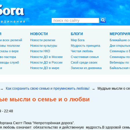
Я
НОВОСТИ
БЛОГИ
МЕРОПРИЯ
м всех религий
Новости религии
Мир Бога
Ближайшие с
овы теологии
Новости культуры
Мудрость принципа
Дни открытых
сказы о вере
Новости НКО
Чистая любовь
Семинары о 
во пастора
Новости ДО в Москве
Счастливая семья
Семинары по
еводы служб
Новости ДО в России
Свой среди своих
Вебинары по
ги
Новости ДО в мире
Записки из дневника
Байкальская
→
Как сохранить свою семью и преумножить любовь!
→
Мудрые мысли о се
ые мысли о семье и о любви
 - 22:48
Моргана Скотт Пека “Непроторённая дорога”.
я любовь означает обязательство и действенную мудрость.В здоровой семь