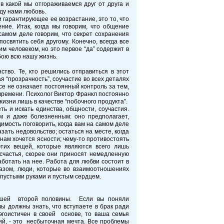
в какой мы отгораживаемся друг от друга и
ду нами любовь.
 гарантирующее ее возрастание, это то, что
ение. Итак, когда мы говорим, что общение
самом деле говорим, что секрет сохранения
освятить себя другому. Конечно, всегда все
им человеком, но это первое “да” содержит в
бою всю нашу жизнь.
ство. Те, кто решились отправиться в этот
 “прозрачность”, соучастие во всех деталях
се не означает постоянный контроль за тем,
 времени. Психолог Виктор Франкл постоянно
изни лишь в качестве “побочного продукта”.
ть и искать единства, общности, соучастия.
ым и даже болезненным: оно предполагает,
димость поговорить, когда вам на самом деле
зать недовольство; остаться на месте, когда
 нам хочется ясности; чему-то противостоять
этих вещей, которые являются всего лишь
счастья, скорее они приносят немедленную
аботать на нее. Работа для любви состоит в
разом, люди, которые во взаимоотношениях
 пустыми руками и пустым сердцем.
вашей второй половины. Если вы поняли
ы должны знать, что вступаете в брак ради
эгоистичен в своей основе, то ваша семья
ий, - это несбыточная мечта. Все проблемы