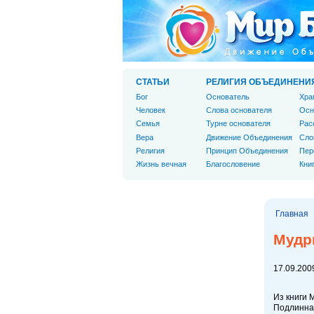
СТАТЬИ
РЕЛИГИЯ ОБЪЕДИНЕНИ
Бог
Основатель
Хра
Человек
Слова основателя
Осн
Cемья
Турне основателя
Рас
Вера
Движение Объединения
Сло
Религия
Принцип Объединения
Пер
Жизнь вечная
Благословение
Кни
Главная
Мудр
17.09.2009
Из книги 
Подлинна