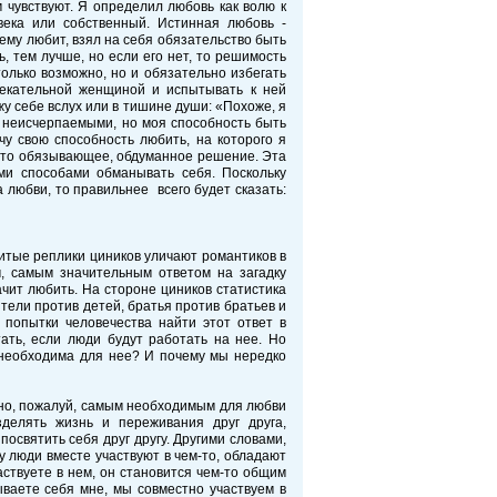
м чувствуют. Я определил любовь как волю к
века или собственный. Истинная любовь -
му любит, взял на себя обязательство быть
ь, тем лучше, но если его нет, то решимость
только возможно, но и обязательно избегать
лекательной женщиной и испытывать к ней
у себе вслух или в тишине души: «Похоже, я
ь неисчерпаемыми, но моя способность быть
у свою способность любить, на которого я
 это обязывающее, обдуманное решение. Эта
ми способами обманывать себя. Поскольку
 любви, то правильнее всего будет сказать:
витые реплики циников уличают романтиков в
, самым значительным ответом на загадку
ачит любить. На стороне циников статистика
тели против детей, братья против братьев и
 попытки человечества найти этот ответ в
ать, если люди будут работать на нее. Но
я необходима для нее? И почему мы нередко
 но, пожалуй, самым необходимым для любви
делять жизнь и переживания друг друга,
посвятить себя друг другу. Другими словами,
у люди вместе участвуют в чем-то, обладают
аствуете в нем, он становится чем-то общим
ываете себя мне, мы совместно участвуем в