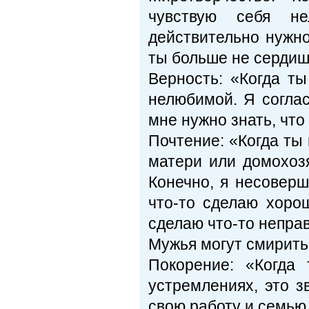
чувствую себя н
действительно нужно
ты больше не сердиш
Верность: «Когда т
нелюбимой. Я соглас
мне нужно знать, что
Почтение: «Когда ты
матери или домохоз
Ко­нечно, я несовер
что-то сделаю хорош
сделаю что-то непра
Мужья могут смиритьс
Покорение: «Когда
устремлениях, это з
свою работу и семью,