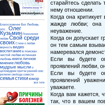
старайтесь сделать 
нему отношении.
Когда она критикует 
жажде любви; она 
Бог
Любовь
Благословение
Олег
это...
неуважение.
Кузьмин
Психология
Свой среди
Когда он допускает г
любви
своих
Стихи о любви
он тем самым взывае
видео
верность
воспитание
намеревался демонст
в поисках
чистой любви
истинная
Если вы будете оп
книги
личное
любовь
любовь
мнение
проявлений любви, о
мудрые мысли
о
целомудрии
притчи
ранний секс
Если вы будете оп
религия
свобода совести
семья
стихи
юмор
проявлений уважен
все теги
уважаете.
Когда вам кажется, 
так, что в вашем по