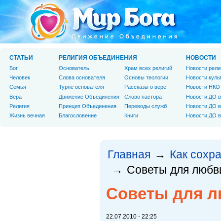
СТАТЬИ
РЕЛИГИЯ ОБЪЕДИНЕНИЯ
НОВОСТИ
Бог
Основатель
Храм всех религий
Новости рели
Человек
Слова основателя
Основы теологии
Новости куль
Cемья
Турне основателя
Рассказы о вере
Новости НКО
Вера
Движение Объединения
Слово пастора
Новости ДО в
Религия
Принцип Объединения
Переводы служб
Новости ДО в
Жизнь вечная
Благословение
Книги
Новости ДО в
Главная
Как сохр
→
Советы для любв
→
Советы для л
22.07.2010 - 22:25