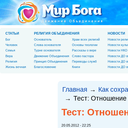
СТАТЬИ
РЕЛИГИЯ ОБЪЕДИНЕНИЯ
НОВОСТИ
Бог
Основатель
Храм всех религий
Новости рели
Человек
Слова основателя
Основы теологии
Новости куль
Cемья
Турне основателя
Рассказы о вере
Новости НКО
Вера
Движение Объединения
Слово пастора
Новости ДО в
Религия
Принцип Объединения
Переводы служб
Новости ДО в
Жизнь вечная
Благословение
Книги
Новости ДО в
Главная
Как сохр
→
Тест: Отношение 
→
Тест: Отношен
20.05.2012 - 22:25