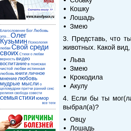
Собаку
Кошку
Лошадь
Змею
Бог
Любовь
Благословение
Олег
это...
3. Представь, что 
Кузьмин
Психология
Свой среди
животных. Какой вид,
любви
своих
Стихи о любви
видео
Льва
верность
воспитание
в поисках
Змею
чистой любви
истинная
книги
личное
любовь
Крокодила
любовь
мнение
мудрые мысли
о
Акулу
целомудрии
притчи
ранний секс
религия
свобода совести
семья
стихи
4. Если бы ты мог(л
юмор
все теги
выбрал(а)?
Овцу
Лошадь