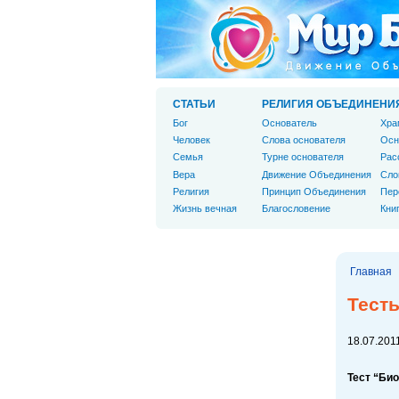
СТАТЬИ
РЕЛИГИЯ ОБЪЕДИНЕНИ
Бог
Основатель
Хра
Человек
Слова основателя
Осн
Cемья
Турне основателя
Рас
Вера
Движение Объединения
Сло
Религия
Принцип Объединения
Пер
Жизнь вечная
Благословение
Кни
Главная
Тест
18.07.2011
Тест “Би