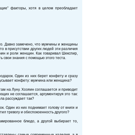
щие” факторы, хотя в целом преобладает
го. Давно замечено, что мужчины и женщины
то в присутствии других людей эти различия
чин и роли женщин. Как говаривал Шекспир,
ь свои знания с помощью этого теста.
одарок. Один из них берет конфету и сразу
адкусывает конфету: мужчина или женщина?
етам на Луну. Хозяин соглашается и приводит
ющих не соглашается, аргументируя это так:
ола рассуждает так?
ок. Один из них поднимает голову от книги и
етил тревогу и обеспокоенность другого?
амированное блюдо, а другой выбирает то,
дставлены самые современные изделия, а в