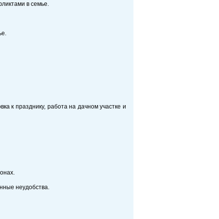
ликтами в семье.
ье.
ка к празднику, работа на дачном участке и
онах.
енные неудобства.