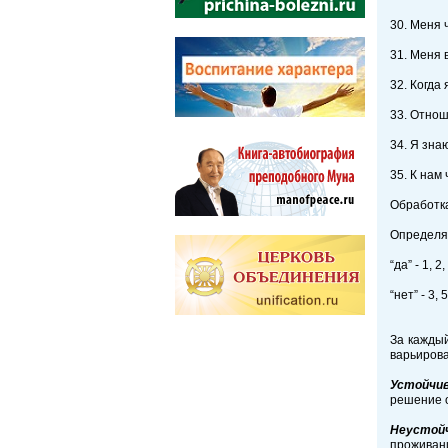
30. Меня 
31. Меня 
32. Когда
33. Отнош
34. Я зна
35. К нам
Обработк
Определяе
“да” - 1, 2,
“нет” - 3, 
За каждый
варьирова
Устойчи
решение о
Неустойч
проживан