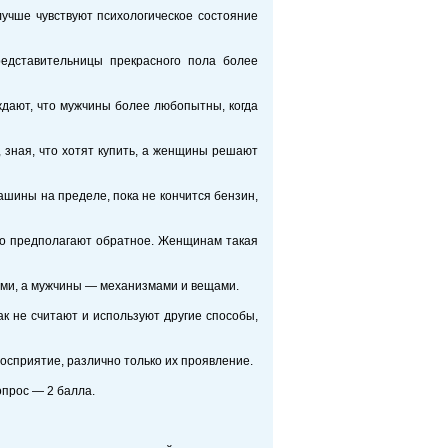
лучше чувствуют психологическое состояние
редставительницы прекрасного пола более
ждают, что мужчины более любопытны, когда
 зная, что хотят купить, а женщины решают
ашины на пределе, пока не кончится бензин,
дко предполагают обратное. Женщинам такая
ьми, а мужчины — механизмами и вещами.
к не считают и используют другие способы,
осприятие, различно только их проявление.
опрос — 2 балла.