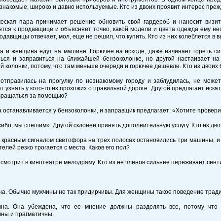
знакомые, широко и давно используемые. Кто из двоих проявит интерес преж
жеская пара принимает решение обновить свой гардероб и наносит визит
тся к продавщице и объясняет точно, какой модели и цвета одежда ему нео
одавщицы отвечает, мол, еще не решил, что купить. Кто из них колеблется в 
а и женщина едут на машине. Горючее на исходе, даже начинает гореть си
ться и заправиться на ближайшей бензоколонке, но другой настаивает на
 колонки, потому, что там меньше очереди и горючее дешевле. Кто из двоих 
 отправилась на прогулку по незнакомому городу и заблудилась, не может
т узнать у кого-то из прохожих о правильной дороге. Другой предлагает иска
бращаться за помощью?
 останавливается у бензоколонки, и заправщик предлагает: «Хотите провери
сибо, мы спешим». Другой склонен принять дополнительную услугу. Кто из дв
 красным сигналом светофора на трех полосах остановились три машины, и 
телей резко трогается с места. Каков его пол?
 смотрит в кинотеатре мелодраму. Кто из ее членов сильнее переживает се
а. Обычно мужчины не так придирчивы. Для женщины такое поведение трад
на. Она убеждена, что ее мнение должны разделять все, потому что
ны и прагматичны.