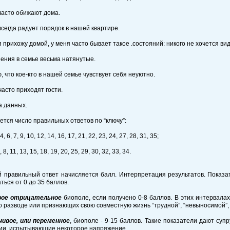
часто обижают дома.
всегда радует порядок в нашей квартире.
 я прихожу домой, у меня часто бывает такое .состояний: никого не хочется ви
ения в семье весьма натянутые.
ю, что кое-кто в нашей семье чувствует себя неуютно.
 часто приходят гости.
а данных.
тся число правильных ответов по “ключу”:
 4, 6, 7, 9, 10, 12, 14, 16, 17, 21, 22, 23, 24, 27, 28, 31, 35;
5, 8, 11, 13, 15, 18, 19, 20, 25, 29, 30, 32, 33, 34.
 правильный ответ начисляется балл. Интерпретация результатов. Показа
ться от 0 до 35 баллов.
вое отрицательное
биополе, если получено 0-8 баллов. В этих интервалах
 разводе или признающих свою совместную жизнь “трудной”, “невыносимой”,
ивое, или переменное
, биополе - 9-15 баллов. Такие показатели дают суп
ии, испытывающие некоторое напряжение.