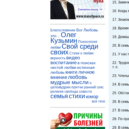
15. Замеч
16. Когда
17. Знако
18. Время
Бог
Любовь
Благословение
Олег
это...
19. Домаш
Кузьмин
Психология
Свой среди
20. В сем
любви
своих
Стихи о любви
21. У нас
видео
верность
воспитание
в поисках
22. Трудо
чистой любви
истинная
т. п.
книги
личное
любовь
23. Члены
любовь
мнение
мудрые мысли
о
24. В сем
целомудрии
притчи
ранний секс
религия
свобода совести
25. Обста
семья
стихи
юмор
все теги
26. В сем
27. В сем
28. По пр
29. В сем