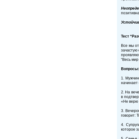
Неопреде
позитивна
Устойчив
Тест “Ра
Все мы от
зачастую 
проявляют
“Весь мир
Вопросы:
1. Мужчин
начинает 
2. На веч
в подтвер
«Не верю 
3. Вечеро
говорит: 
4. Супру
которое з
5. Семья