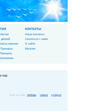
ТИЯ
КОНТАКТЫ
обытия
Наши контакты
 дверей
Связаться с нами
Благословении
О сайте
 Принципу
Магазин
 Принципу
 программа
х пар
Ещё на тему:
любовь
семья
супруги