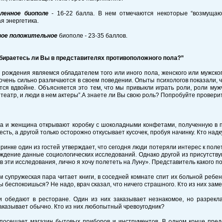
ленное биополе
- 16-22 балла. В нем отмечаются некоторые “возмущаю
я энергетика.
ое положительное
биополе - 23-35 баллов.
збираетесь ли Вы в представителях противоположного пола?”
 рождения являемся обладателем того или иного пола, женского или мужско
очень сильно различаются в своем поведении. Опыты психологов показали, ч
ся вдвойне. Объясняется это тем, что мы привыкли играть роли, роли муж
 театр, и люди в нем актеры”.А знаете ли Вы свою роль? Попробуйте проверит
а и женщина открывают коробку с шоколадными конфетами, полученную в п
есть, а другой только осторожно откусывает кусочек, пробуя начинку. Кто н
еринке один из гостей утверждает, что сегодня люди потеряли интерес к пол
ждение данные социологических исследований. Однако другой из присутству
в эти исследования, лично я хочу полететь на Луну». Представитель какого п
м супружеская пара читает книги, в соседней комнате спит их больной ребен
Ты беспокоишься? Не надо, врач сказал, что ничего страшного. Кто из них зам
ги обедают в ресторане. Один из них заказывает незнакомое, но разрекл
аказывает обычно. Кто из них любопытный чревоугодник?
 посещает магазин бытовых приборов и инструментов. В одном конце пре