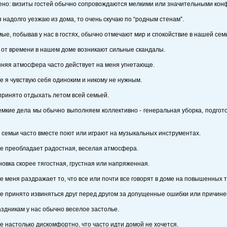
ено: визиты гостей обычно сопровождаются мелкими или значительными конф
 я надолго уезжаю из дома, то очень скучаю по “родным стенам”.
мые, побывав у нас в гостях, обычно отмечают мир и спокойствие в нашей сем
 от времени в нашем доме возникают сильные скандалы.
няя атмосфера часто действует на меня угнетающе.
ье я чувствую себя одиноким и никому не нужным.
 принято отдыхать летом всей семьей.
емкие дела мы обычно выполняем коллективно - генеральная уборка, подготов
 семьи часто вместе поют или играют на музыкальных инструментах.
ье преобладает радостная, веселая атмосфера.
новка скорее тягостная, грустная или напряженная.
ье меня раздражает то, что все или почти все говорят в доме на повышенных т
ье принято извиняться друг перед другом за допущенные ошибки или причин
аздникам у нас обычно веселое застолье.
ье настолько дискомфортно, что часто идти домой не хочется.