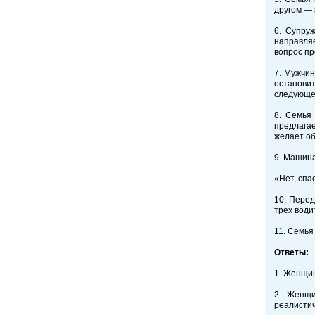
другом — 
6. Супру
направляе
вопрос пр
7. Мужчин
останови
следующей
8. Семья
предлагае
желает о
9. Машина
«Нет, спа
10. Перед
трех води
11. Семья
Ответы:
1. Женщин
2. Женщи
реалистич