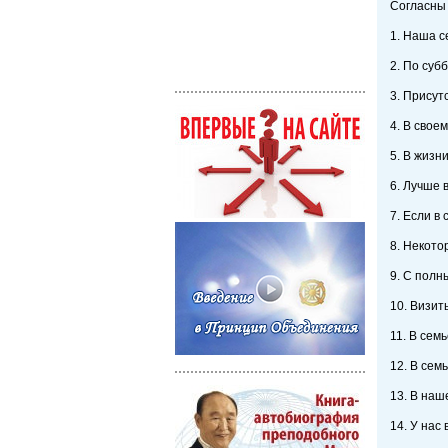
Согласны
1. Наша с
2. По суб
3. Присут
4. В свое
5. В жизн
6. Лучше 
7. Если в
8. Некото
9. С полн
10. Визит
11. В сем
12. В сем
13. В наш
14. У нас