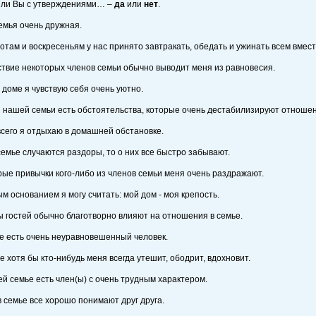
 ли Вы с утверждениями… –
да
или
нет
.
емья очень дружная.
ботам и воскресеньям у нас принято завтракать, обедать и ужинать всем вмест
ствие некоторых членов семьи обычно выводит меня из равновесия.
м доме я чувствую себя очень уютно.
и нашей семьи есть обстоятельства, которые очень дестабилизируют отноше
всего я отдыхаю в домашней обстановке.
 семье случаются раздоры, то о них все быстро забывают.
рые привычки кого-либо из членов семьи меня очень раздражают.
ым основанием я могу считать: мой дом - моя крепость.
ы гостей обычно благотворно влияют на отношения в семье.
ье есть очень неуравновешенный человек.
ье хотя бы кто-нибудь меня всегда утешит, ободрит, вдохновит.
ей семье есть член(ы) с очень трудным характером.
 в семье все хорошо понимают друг друга.