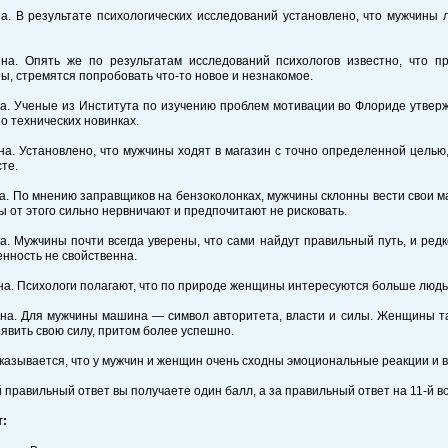
а. В результате психологических исследований установлено, что мужчины 
на. Опять же по результатам исследований психологов известно, что п
, стремятся попробовать что-то новое и незнакомое.
а. Ученые из Института по изучению проблем мотивации во Флориде утвер
 о технических новинках.
а. Установлено, что мужчины ходят в магазин с точно определенной целью,
сте.
а. По мнению заправщиков на бензоколонках, мужчины склонны вести свои м
 от этого сильно нервничают и предпочитают не рисковать.
а. Мужчины почти всегда уверены, что сами найдут правильный путь, и ре
нность не свойственна.
а. Психологи полагают, что по природе женщины интересуются больше люд
на. Для мужчины машина — символ авторитета, власти и силы. Женщины та
явить свою силу, притом более успешно.
Оказывается, что у мужчин и женщин очень сходны эмоциональные реакции и в
 правильный ответ вы получаете один балл, а за правильный ответ на 11-й в
т: