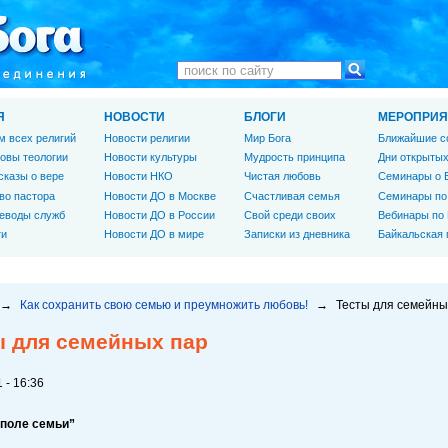
Я
НОВОСТИ
БЛОГИ
МЕРОПРИЯ
м всех религий
Новости религии
Мир Бога
Ближайшие с
овы теологии
Новости культуры
Мудрость принципа
Дни открытых
сказы о вере
Новости НКО
Чистая любовь
Семинары о 
во пастора
Новости ДО в Москве
Счастливая семья
Семинары по
еводы служб
Новости ДО в России
Свой среди своих
Вебинары по
ги
Новости ДО в мире
Записки из дневника
Байкальская
→
Как сохранить свою семью и преумножить любовь!
→
Тесты для семейны
ы для семейных пар
 - 16:36
ополе семьи”