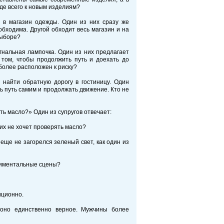
де всего к новым изделиям?
 в магазин одежды. Один из них сразу же
бходима. Другой обходит весь магазин и на
выборе?
гнальная лампочка. Один из них предлагает
 том, чтобы продолжить путь и доехать до
более расположен к риску?
 найти обратную дорогу в гостиницу. Один
ть путь самим и продолжать движение. Кто не
ть масло?» Один из супругов отвечает:
оих не хочет проверять масло?
еще не загорелся зеленый свет, как один из
нтиментальные сцены?
иционно.
 оно единственно верное. Мужчины более