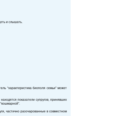
деть и слышать.
тель “характеристика биополя семьи” может
 находятся показатели супругов, принявших
 “кошмарной”.
руги, частично разочарованные в совместном