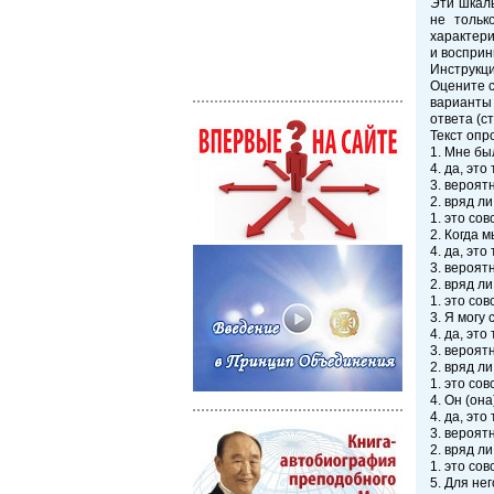
Эти шкал
не тольк
характери
и восприн
Инструкци
Оцените с
варианты
ответа (с
Текст опр
1. Мне бы
4. да, это 
3. вероятн
2. вряд ли
1. это сов
2. Когда 
4. да, это 
3. вероятн
2. вряд ли
1. это сов
3. Я могу 
4. да, это 
3. вероятн
2. вряд ли
1. это сов
4. Он (он
4. да, это 
3. вероятн
2. вряд ли
1. это сов
5. Для нег