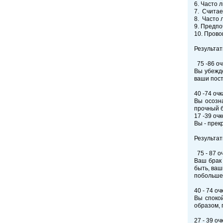
6. Часто 
7. Считае
8. Часто 
9. Предпо
10. Прово
Результат
75 -86 оч
Вы убежде
ваши пост
40 -74 очк
Вы осозна
прочный б
17 -39 очк
Вы - прек
Результат
75 - 87 оч
Ваш брак 
быть, ваш
побольше
40 - 74 оч
Вы спокой
образом, 
27 - 39 оч