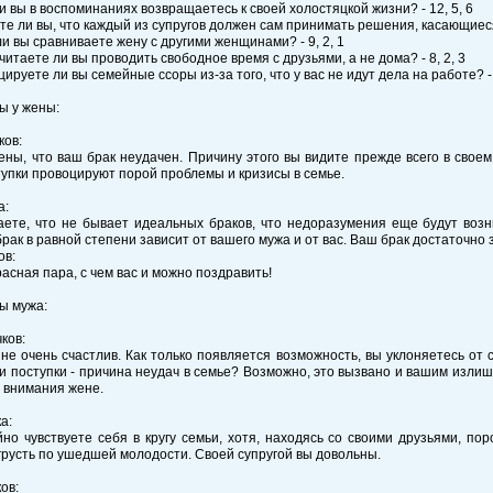
ли вы в воспоминаниях возвращаетесь к своей холостяцкой жизни? - 12, 5, 6
те ли вы, что каждый из супругов должен сам принимать решения, касающиеся 
ли вы сравниваете жену с другими женщинами? - 9, 2, 1
читаете ли вы проводить свободное время с друзьями, а не дома? - 8, 2, 3
цируете ли вы семейные ссоры из-за того, что у вас не идут дела на работе? - 
ы у жены:
ков:
ны, что ваш брак неудачен. Причину этого вы видите прежде всего в своем
упки провоцируют порой проблемы и кризисы в семье.
а:
ете, что не бывает идеальных браков, что недоразумения еще будут возни
рак в равной степени зависит от вашего мужа и от вас. Ваш брак достаточн
ов:
расная пара, с чем вас и можно поздравить!
ы мужа:
ков:
не очень счастлив. Как только появляется возможность, вы уклоняетесь от
и поступки - причина неудач в семье? Возможно, это вызвано и вашим изл
 внимания жене.
ка:
но чувствуете себя в кругу семьи, хотя, находясь со своими друзьями, по
грусть по ушедшей молодости. Своей супругой вы довольны.
ков: