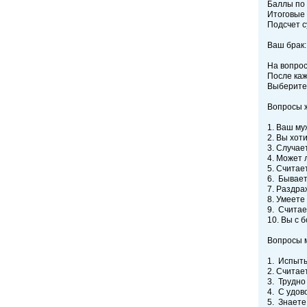
Баллы по
Итоговые 
Подсчет с
Ваш брак:
На вопрос
После каж
Выберите 
Вопросы 
1. Ваш му
2. Вы хот
3. Случает
4. Может 
5. Считает
6. Бывает
7. Раздра
8. Умеете
9. Считае
10. Вы с 
Вопросы 
1. Испыты
2. Считает
3. Трудно 
4. С удов
5. Знаете