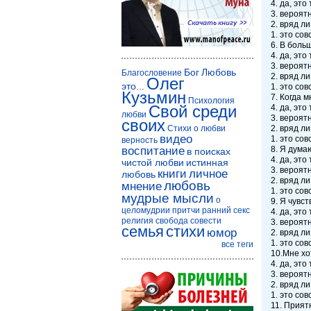
4. да, это 
3. вероятн
2. вряд ли
1. это сов
6. В боль
4. да, это 
3. вероятн
Бог
Любовь
Благословение
2. вряд ли
Олег
это...
1. это сов
Кузьмин
7. Когда м
Психология
Свой среди
4. да, это 
любви
3. вероятн
своих
Стихи о любви
2. вряд ли
видео
1. это сов
верность
воспитание
8. Я дума
в поисках
4. да, это 
чистой любви
истинная
3. вероятн
книги
личное
любовь
2. вряд ли
любовь
мнение
1. это сов
мудрые мысли
о
9. Я чувс
целомудрии
притчи
ранний секс
4. да, это 
религия
свобода совести
3. вероятн
семья
стихи
юмор
2. вряд ли
1. это сов
все теги
10.Мне хо
4. да, это 
3. вероятн
2. вряд ли
1. это сов
11. Прият