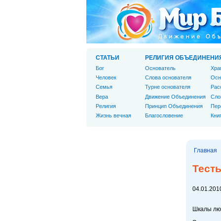
СТАТЬИ
РЕЛИГИЯ ОБЪЕДИНЕНИ
Бог
Основатель
Хра
Человек
Слова основателя
Осн
Cемья
Турне основателя
Рас
Вера
Движение Объединения
Сло
Религия
Принцип Объединения
Пер
Жизнь вечная
Благословение
Кни
Главная
Тест
04.01.2010
Шкалы лю