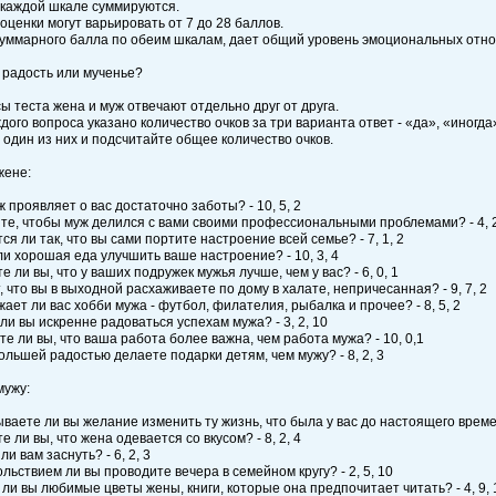
 каждой шкале суммируются.
оценки могут варьи­ровать от 7 до 28 баллов.
уммарного балла по обеим шка­лам, дает общий уровень эмоциональных отнош
 радость или мученье?
ы теста жена и муж отвечают отдельно друг от друга.
дого вопроса указано количество очков за три варианта ответ - «да», «иногда»
один из них и подсчитайте общее количество очков.
жене:
ж проявляет о вас достаточно заботы? - 10, 5, 2
ите, чтобы муж делился с вами своими профессиональными проблемами? - 4, 2
ся ли так, что вы сами портите настроение всей семье? - 7, 1, 2
ли хорошая еда улучшить ваше настроение? - 10, 3, 4
е ли вы, что у ваших подружек мужья лучше, чем у вас? - 6, 0, 1
, что вы в выходной расхаживаете по дому в халате, непричесанная? - 9, 7, 2
жает ли вас хобби мужа - футбол, филателия, рыбалка и прочее? - 8, 5, 2
 ли вы искренне радоваться успехам мужа? - 3, 2, 10
те ли вы, что ваша работа более важна, чем работа мужа? - 10, 0,1
большей радостью делаете подарки детям, чем мужу? - 8, 2, 3
мужу:
ваете ли вы желание изменить ту жизнь, что была у вас до настоящего времени
е ли вы, что жена одевается со вкусом? - 8, 2, 4
ли вам заснуть? - 6, 2, 3
ольствием ли вы проводите вечера в семейном кругу? - 2, 5, 10
 ли вы любимые цветы жены, книги, которые она предпочитает читать? - 4, 9, 