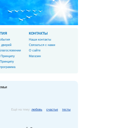
ТИЯ
КОНТАКТЫ
обытия
Наши контакты
 дверей
Связаться с нами
Благословении
О сайте
 Принципу
Магазин
 Принципу
 программа
емьи
Ещё на тему:
любовь
счастье
тесты