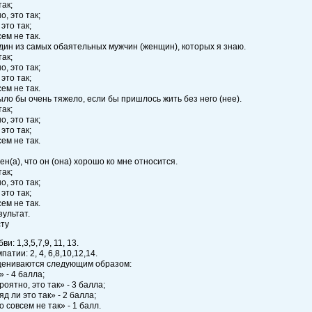
так;
о, это так;
 это так;
сем не так.
 один из самых обаятельных мужчин (женщин), которых я знаю.
так;
о, это так;
 это так;
сем не так.
ыло бы очень тяжело, если бы пришлось жить без него (нее).
так;
о, это так;
 это так;
сем не так.
ен(а), что он (она) хорошо ко мне относится.
так;
о, это так;
 это так;
сем не так.
зультат.
сту
и: 1,3,5,7,9, 11, 13.
атии: 2, 4, 6,8,10,12,14.
цениваются следующим образом:
» - 4 балла;
роятно, это так» - 3 балла;
д ли это так» - 2 балла;
 совсем не так» - 1 балл.