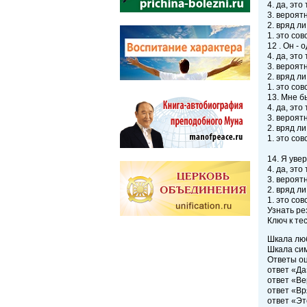
4. да, это 
3. вероятн
2. вряд ли
1. это сов
12 . Он -
4. да, это 
3. вероятн
2. вряд ли
1. это сов
13. Мне б
4. да, это 
3. вероятн
2. вряд ли
1. это сов
14. Я увер
4. да, это 
3. вероятн
2. вряд ли
1. это сов
Узнать ре
Ключ к те
Шкала любв
Шкала симп
Ответы о
ответ «Да
ответ «Ве
ответ «Вря
ответ «Это