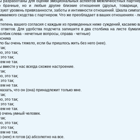
ы разработаны для оценки эмоциональных аспектов межличностных партне
о брачные, но и любые другие близкие отношения (друзья, товарищи, 
зуют уровень привязанности, заботы и интимности отношений. Шкала симпа
имаемого сходства с партнером. Что же преобладает в ваших отношениях - 
я.
тепень вашего согласия с каждым из приведенных ниже суждений, касаемо
 ответов. Для удобства подсчета запишите в два столбика на листе бумаг
толбик слева - нечетные вопросы, справа - четные)
осника
ло бы очень тяжело, если бы пришлось жить без него (нее).
так;
о, это так;
 это так;
сем не так.
мы вместе у нас всегда схожее настроение.
так;
о, это так;
 это так;
сем не так.
сказать, что он (она) принадлежит только мне.
так;
о, это так;
 это так;
сем не так.
а) очень умный человек.
так;
о, это так;
 это так;
сем не так.
о (нее) я готов (а) абсолютно на все.