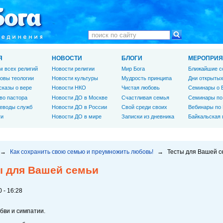
Я
НОВОСТИ
БЛОГИ
МЕРОПРИЯ
м всех религий
Новости религии
Мир Бога
Ближайшие с
овы теологии
Новости культуры
Мудрость принципа
Дни открытых
сказы о вере
Новости НКО
Чистая любовь
Семинары о 
во пастора
Новости ДО в Москве
Счастливая семья
Семинары по
еводы служб
Новости ДО в России
Свой среди своих
Вебинары по
ги
Новости ДО в мире
Записки из дневника
Байкальская
→
Как сохранить свою семью и преумножить любовь!
→
Тесты для Вашей с
ы для Вашей семьи
 - 16:28
бви и симпатии.