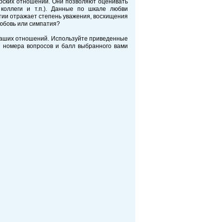
рских отношений. Они позволяют оценивать
коллеги и т.п.). Данные по шкале любви
тии отражает степень уважения, восхищения
любовь или симпатия?
 ваших отношений. Используйте приведенные
и номера вопросов и балл выбранного вами