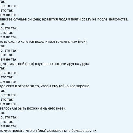
так;
о, это так;
 это так;
сем не так.
шинстве случаев он (она) нравится людям почти сразу же после знакомства.
так;
о, это так;
 это так;
сем не так.
не плохо, то хочется поделиться только с ним (ней).
так;
о, это так;
 это так;
сем не так.
ю, что мы с ней (ним) внутренне похожи друг на друга.
так;
о, это так;
 это так;
сем не так.
твую себя в ответе за то, чтобы ему (ей) было хорошо.
так;
о, это так;
 это так;
сем не так.
телось бы быть похожим на него (нее).
так;
о, это так;
 это так;
сем не так.
но чувствовать, что он (она) доверяет мне больше других.