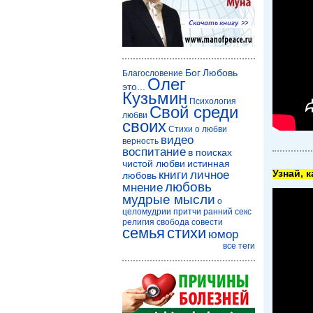
Бог
Любовь
Благословение
Олег
это...
Кузьмин
Психология
Свой среди
любви
своих
Стихи о любви
видео
верность
воспитание
в поисках
чистой любви
истинная
Узнай, 
книги
личное
любовь
любовь
мнение
мудрые мысли
о
целомудрии
притчи
ранний секс
религия
свобода совести
семья
стихи
юмор
все теги