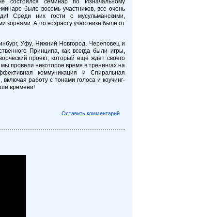
е состоялся семинар по Изначальному
минаре было восемь участников, все очень
и! Среди них гости с мусульманскими,
и корнями. А по возрасту участники были от
инбург, Уфу, Нижний Новгород, Череповец и
твенного Принципа, как всегда были игры,
ворческий проект, который ещё ждет своего
 мы провели некоторое время в тренингах на
эффективная коммуникация и Спиральная
 включая работу с тонами голоса и коучинг-
ьше времени!
Оставить комментарий