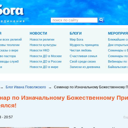
Я
НОВОСТИ
БЛОГИ
МЕРОПРИЯ
м всех религий
Новости религии
Мир Бога
Ближайшие с
овы теологии
Новости культуры
Мудрость принципа
Дни открытых
сказы о вере
Новости НКО
Чистая любовь
Семинары о 
во пастора
Новости ДО в Москве
Счастливая семья
Семинары по
еводы служб
Новости ДО в России
Свой среди своих
Вебинары по
ги
Новости ДО в мире
Записки из дневника
Байкальская
→
Блог Ивана Поволжского
→
Семинар по Изначальному Божественному Пр
нар по Изначальному Божественному Прин
ялся!
 - 20:57
Ещ