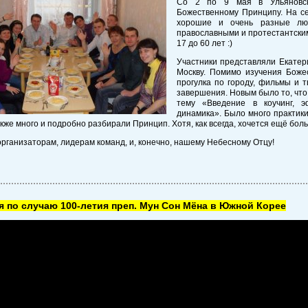
Со 2 по 9 мая в Ульяновск
Божественному Принципу. На се
хорошие и очень разные люд
православными и протестантским
17 до 60 лет :)
Участники представляли Екатер
Москву. Помимо изучения Божес
прогулка по городу, фильмы и т
завершения. Новым было то, что
тему «Введение в коучинг, 
динамика». Было много практики,
акже много и подробно разбирали Принцип. Хотя, как всегда, хочется ещё бол
рганизаторам, лидерам команд, и, конечно, нашему Небесному Отцу!
 по случаю 100-летия преп. Мун Сон Мёна в Южной Корее