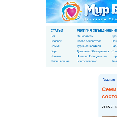
СТАТЬИ
РЕЛИГИЯ ОБЪЕДИНЕНИ
Бог
Основатель
Хра
Человек
Слова основателя
Осн
Cемья
Турне основателя
Рас
Вера
Движение Объединения
Сло
Религия
Принцип Объединения
Пер
Жизнь вечная
Благословение
Кни
Главная
Семи
состо
21.05.2013