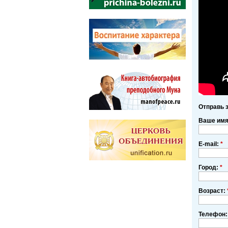
Отправь 
Ваше им
E-mail:
*
Город:
*
Возраст:
Телефон: