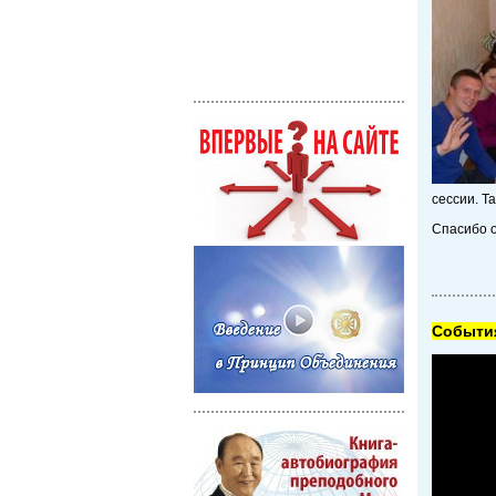
сессии. Т
Спасибо о
Cобытия