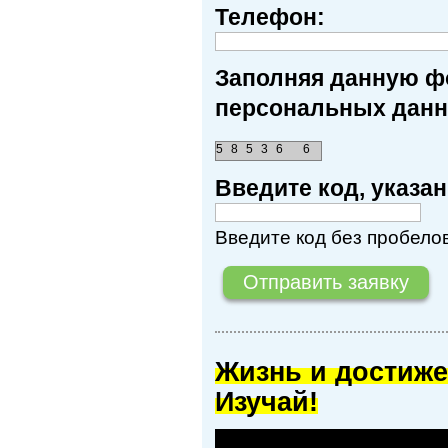
Телефон:
Заполняя данную фо
персональных данн
5
8
5
3
6
6
Введите код, указ
Введите код без пробелов
Жизнь и достиже
Изучай!