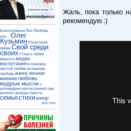
Жаль, пока только н
рекомендую :)
Бог
Любовь
Благословение
Олег
это...
Кузьмин
Психология
Свой среди
любви
своих
Стихи о любви
видео
верность
воспитание
в поисках
чистой любви
истинная
книги
личное
любовь
любовь
мнение
мудрые мысли
о
целомудрии
притчи
ранний секс
религия
свобода совести
семья
стихи
юмор
все теги