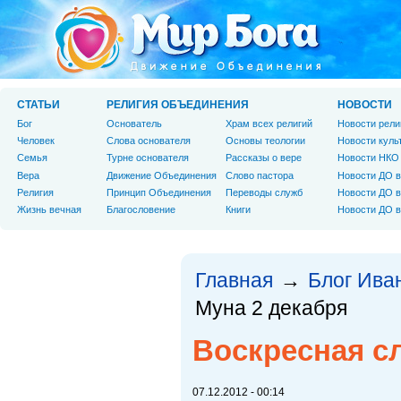
СТАТЬИ
РЕЛИГИЯ ОБЪЕДИНЕНИЯ
НОВОСТИ
Бог
Основатель
Храм всех религий
Новости рели
Человек
Слова основателя
Основы теологии
Новости куль
Cемья
Турне основателя
Рассказы о вере
Новости НКО
Вера
Движение Объединения
Слово пастора
Новости ДО в
Религия
Принцип Объединения
Переводы служб
Новости ДО в
Жизнь вечная
Благословение
Книги
Новости ДО в
Главная
Блог Ива
→
Муна 2 декабря
Воскресная с
07.12.2012 - 00:14