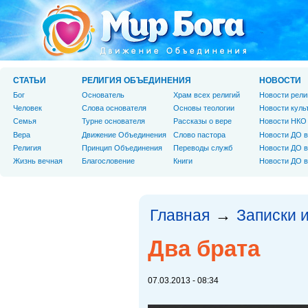
СТАТЬИ
РЕЛИГИЯ ОБЪЕДИНЕНИЯ
НОВОСТИ
Бог
Основатель
Храм всех религий
Новости рели
Человек
Слова основателя
Основы теологии
Новости куль
Cемья
Турне основателя
Рассказы о вере
Новости НКО
Вера
Движение Объединения
Слово пастора
Новости ДО в
Религия
Принцип Объединения
Переводы служб
Новости ДО в
Жизнь вечная
Благословение
Книги
Новости ДО в
Главная
Записки 
→
Два брата
07.03.2013 - 08:34