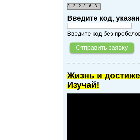
8
2
2
3
6
3
Введите код, указ
Введите код без пробелов
Жизнь и достиже
Изучай!