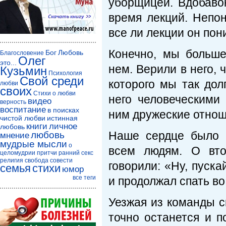
уборщицей. Вдобавок
время лекций. Непон
все ли лекции он пон
Конечно, мы больше
Бог
Любовь
Благословение
Олег
это...
нем. Верили в него, 
Кузьмин
Психология
Свой среди
которого мы так дол
любви
своих
Стихи о любви
него человеческими
видео
верность
воспитание
в поисках
ним дружеские отнош
чистой любви
истинная
книги
личное
любовь
Наше сердце было 
любовь
мнение
мудрые мысли
о
всем людям. О вто
целомудрии
притчи
ранний секс
религия
свобода совести
говорили: «Ну, пуска
семья
стихи
юмор
все теги
и продолжал спать во
Уезжая из команды с
точно останется и п