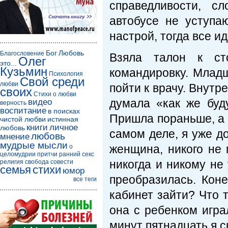
справедливости, с
автобусе не уступа
настрой, тогда все ид
Бог
Любовь
Благословение
Взяла талон к ст
Олег
это...
Кузьмин
командировку. Младш
Психология
Свой среди
любви
пойти к врачу. Внутр
своих
Стихи о любви
думала «как же буд
видео
верность
воспитание
в поисках
Пришла пораньше, а 
чистой любви
истинная
книги
личное
любовь
самом деле, я уже до
любовь
мнение
мудрые мысли
женщина, никого не 
о
целомудрии
притчи
ранний секс
никогда и никому не
религия
свобода совести
семья
стихи
юмор
преобразилась. Коне
все теги
кабинет зайти? Что 
она с ребенком играл
минут пятнадцать я 