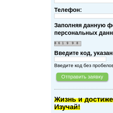
Телефон:
Заполняя данную фо
персональных данн
8
6
1
9
9
8
Введите код, указ
Введите код без пробелов
Жизнь и достиже
Изучай!