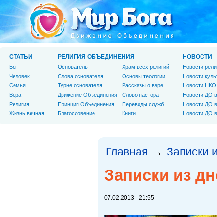
СТАТЬИ
РЕЛИГИЯ ОБЪЕДИНЕНИЯ
НОВОСТИ
Бог
Основатель
Храм всех религий
Новости рели
Человек
Слова основателя
Основы теологии
Новости куль
Cемья
Турне основателя
Рассказы о вере
Новости НКО
Вера
Движение Объединения
Слово пастора
Новости ДО в
Религия
Принцип Объединения
Переводы служб
Новости ДО в
Жизнь вечная
Благословение
Книги
Новости ДО в
Главная
Записки 
→
Записки из дн
07.02.2013 - 21:55