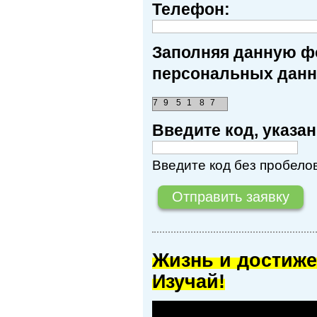
Телефон:
Заполняя данную фо
персональных данн
7
9
5
1
8
7
Введите код, указ
Введите код без пробелов
Жизнь и достиже
Изучай!