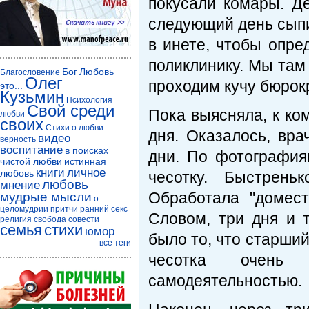
покусали комары. Д
следующий день сыпи
в инете, чтобы опре
поликлинику. Мы там 
Бог
Любовь
Благословение
Олег
проходим кучу бюрок
это...
Кузьмин
Психология
Свой среди
Пока выясняла, к ко
любви
своих
Стихи о любви
дня. Оказалось, вр
видео
верность
воспитание
в поисках
дни. По фотография
чистой любви
истинная
книги
личное
любовь
чесотку. Быстрень
любовь
мнение
Обработала "домест
мудрые мысли
о
целомудрии
притчи
ранний секс
Словом, три дня и 
религия
свобода совести
семья
стихи
юмор
было то, что старший
все теги
чесотка очень 
самодеятельностью.