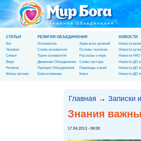
СТАТЬИ
РЕЛИГИЯ ОБЪЕДИНЕНИЯ
НОВОСТИ
Бог
Основатель
Храм всех религий
Новости рели
Человек
Слова основателя
Основы теологии
Новости куль
Cемья
Турне основателя
Рассказы о вере
Новости НКО
Вера
Движение Объединения
Слово пастора
Новости ДО в
Религия
Принцип Объединения
Переводы служб
Новости ДО в
Жизнь вечная
Благословение
Книги
Новости ДО в
Главная
Записки 
→
Знания важн
17.04.2013 - 08:00