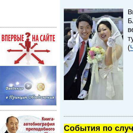
В
Б
в
т
(
Cобытия по случ