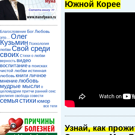
Южной Корее
Бог
Любовь
Благословение
Олег
это...
Кузьмин
Психология
Свой среди
любви
своих
Стихи о любви
видео
верность
воспитание
в поисках
чистой любви
истинная
книги
личное
любовь
любовь
мнение
мудрые мысли
о
целомудрии
притчи
ранний секс
религия
свобода совести
семья
стихи
юмор
все теги
Узнай, как прож