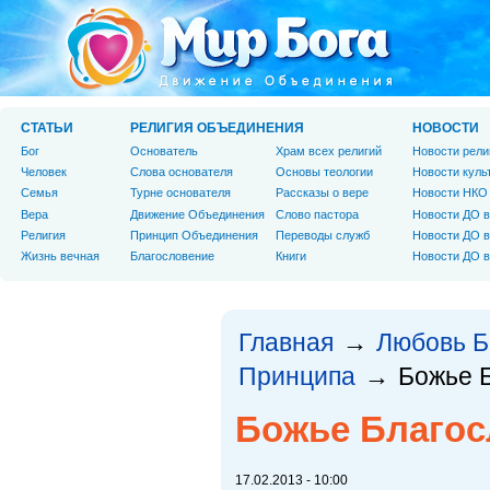
СТАТЬИ
РЕЛИГИЯ ОБЪЕДИНЕНИЯ
НОВОСТИ
Бог
Основатель
Храм всех религий
Новости рели
Человек
Слова основателя
Основы теологии
Новости куль
Cемья
Турне основателя
Рассказы о вере
Новости НКО
Вера
Движение Объединения
Слово пастора
Новости ДО в
Религия
Принцип Объединения
Переводы служб
Новости ДО в
Жизнь вечная
Благословение
Книги
Новости ДО в
Главная
Любовь Б
→
Принципа
Божье 
→
Божье Благос
17.02.2013 - 10:00