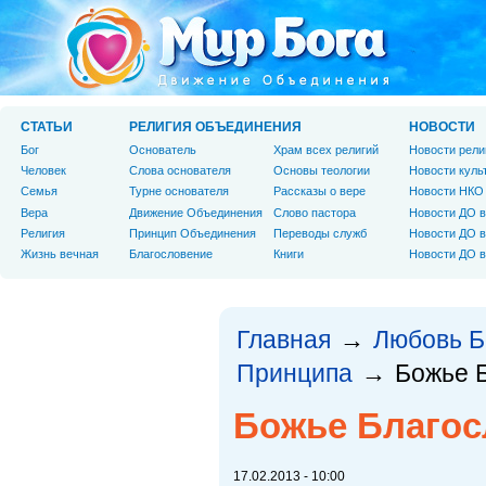
СТАТЬИ
РЕЛИГИЯ ОБЪЕДИНЕНИЯ
НОВОСТИ
Бог
Основатель
Храм всех религий
Новости рели
Человек
Слова основателя
Основы теологии
Новости куль
Cемья
Турне основателя
Рассказы о вере
Новости НКО
Вера
Движение Объединения
Слово пастора
Новости ДО в
Религия
Принцип Объединения
Переводы служб
Новости ДО в
Жизнь вечная
Благословение
Книги
Новости ДО в
Главная
Любовь Б
→
Принципа
Божье 
→
Божье Благос
17.02.2013 - 10:00