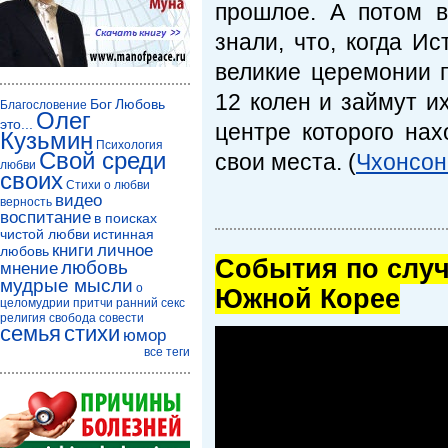
прошлое. А потом 
знали, что, когда И
великие церемонии 
12 колен и займут и
Бог
Любовь
Благословение
Олег
это...
центре которого нах
Кузьмин
Психология
Свой среди
свои места. (
Чхонсон
любви
своих
Стихи о любви
видео
верность
воспитание
в поисках
чистой любви
истинная
книги
личное
любовь
Cобытия по случ
любовь
мнение
мудрые мысли
о
Южной Корее
целомудрии
притчи
ранний секс
религия
свобода совести
семья
стихи
юмор
все теги