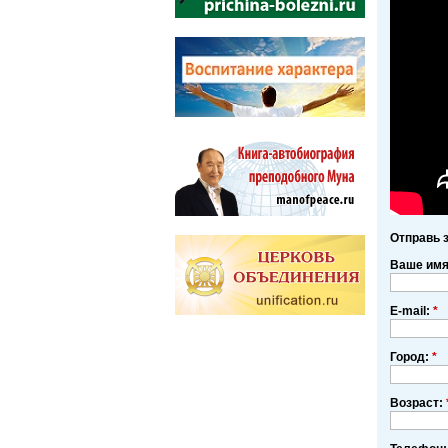
Отправь 
Ваше им
E-mail:
*
Город:
*
Возраст: