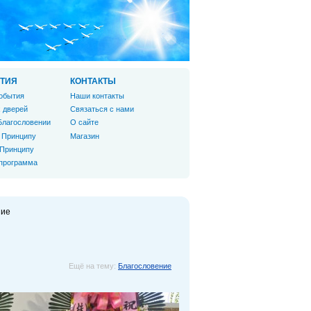
ТИЯ
КОНТАКТЫ
обытия
Наши контакты
 дверей
Связаться с нами
Благословении
О сайте
 Принципу
Магазин
 Принципу
 программа
ние
Ещё на тему:
Благословение