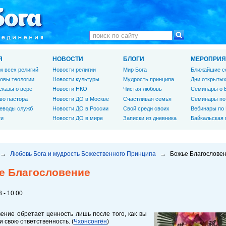
Я
НОВОСТИ
БЛОГИ
МЕРОПРИЯ
м всех религий
Новости религии
Мир Бога
Ближайшие с
овы теологии
Новости культуры
Мудрость принципа
Дни открытых
сказы о вере
Новости НКО
Чистая любовь
Семинары о 
во пастора
Новости ДО в Москве
Счастливая семья
Семинары по
еводы служб
Новости ДО в России
Свой среди своих
Вебинары по
ги
Новости ДО в мире
Записки из дневника
Байкальская
→
Любовь Бога и мудрость Божественного Принципа
→
Божье Благослове
е Благословение
 - 10:00
ение обретает ценность лишь после того, как вы
 свою ответственность. (
Чхонсонгён
)