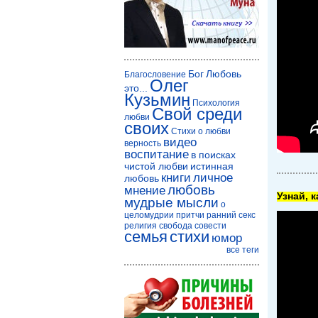
Бог
Любовь
Благословение
Олег
это...
Кузьмин
Психология
Свой среди
любви
своих
Стихи о любви
видео
верность
воспитание
в поисках
чистой любви
истинная
книги
личное
любовь
любовь
мнение
Узнай, 
мудрые мысли
о
целомудрии
притчи
ранний секс
религия
свобода совести
семья
стихи
юмор
все теги