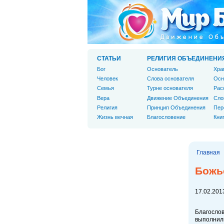
СТАТЬИ
РЕЛИГИЯ ОБЪЕДИНЕНИ
Бог
Основатель
Хра
Человек
Слова основателя
Осн
Cемья
Турне основателя
Рас
Вера
Движение Объединения
Сло
Религия
Принцип Объединения
Пер
Жизнь вечная
Благословение
Кни
Главная
Божь
17.02.2013
Благослов
выполнили