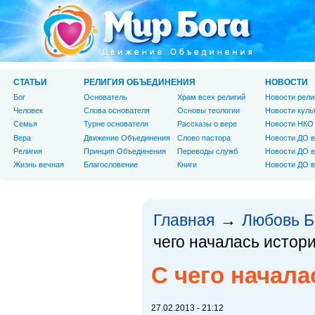
СТАТЬИ
РЕЛИГИЯ ОБЪЕДИНЕНИЯ
НОВОСТИ
Бог
Основатель
Храм всех религий
Новости рели
Человек
Слова основателя
Основы теологии
Новости куль
Cемья
Турне основателя
Рассказы о вере
Новости НКО
Вера
Движение Объединения
Слово пастора
Новости ДО в
Религия
Принцип Объединения
Переводы служб
Новости ДО в
Жизнь вечная
Благословение
Книги
Новости ДО в
Главная
Любовь Б
→
чего началась истори
C чего начала
27.02.2013 - 21:12