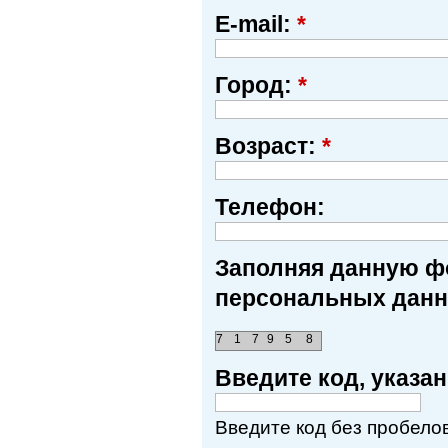
E-mail:
*
Город:
*
Возраст:
*
Телефон:
Заполняя данную фо
персональных данн
7
1
7
9
5
8
Введите код, указ
Введите код без пробелов