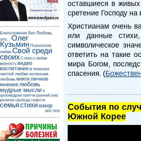
оставшиеся в живых
сретение Господу на в
Христианам очень ва
Бог
Любовь
Благословение
или данные стихи
Олег
это...
Кузьмин
символическое знач
Психология
Свой среди
любви
ответить на такие о
своих
Стихи о любви
мира Богом, последс
видео
верность
воспитание
в поисках
спасения. (
Божествен
чистой любви
истинная
книги
личное
любовь
любовь
мнение
мудрые мысли
о
целомудрии
притчи
ранний секс
религия
свобода совести
семья
стихи
Cобытия по случ
юмор
все теги
Южной Корее