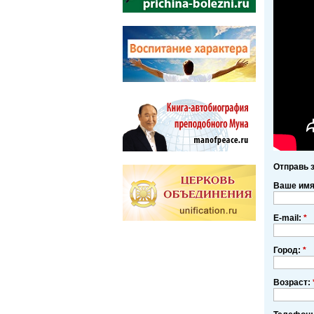
Отправь 
Ваше им
E-mail:
*
Город:
*
Возраст: