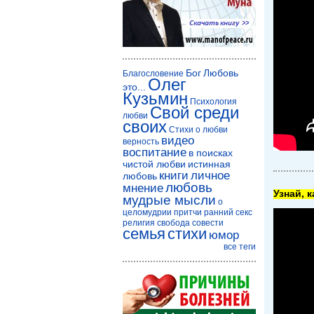
Бог
Любовь
Благословение
Олег
это...
Кузьмин
Психология
Свой среди
любви
своих
Стихи о любви
видео
верность
воспитание
в поисках
чистой любви
истинная
книги
личное
любовь
любовь
мнение
Узнай, 
мудрые мысли
о
целомудрии
притчи
ранний секс
религия
свобода совести
семья
стихи
юмор
все теги