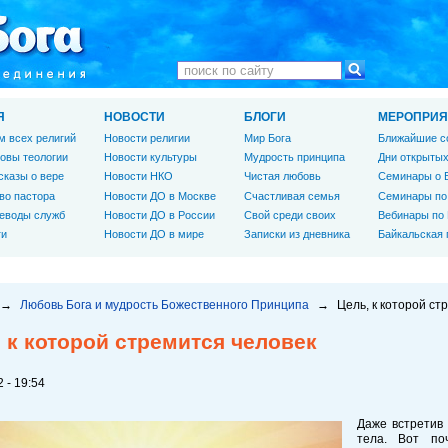
Я
НОВОСТИ
БЛОГИ
МЕРОПРИЯ
м всех религий
Новости религии
Мир Бога
Ближайшие с
овы теологии
Новости культуры
Мудрость принципа
Дни открытых
сказы о вере
Новости НКО
Чистая любовь
Семинары о 
во пастора
Новости ДО в Москве
Счастливая семья
Семинары по
еводы служб
Новости ДО в России
Свой среди своих
Вебинары по
ги
Новости ДО в мире
Записки из дневника
Байкальская
→
Любовь Бога и мудрость Божественного Принципа
→
Цель, к которой ст
 к которой стремится человек
 - 19:54
Даже встретив 
тела. Вот по