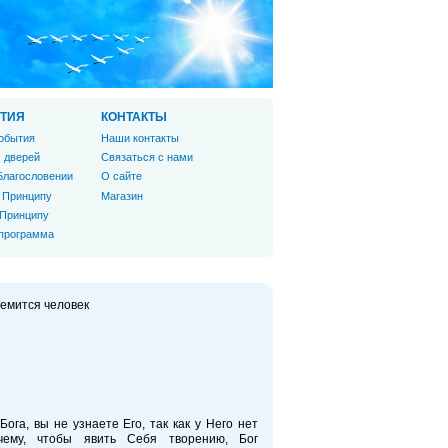
ТИЯ
КОНТАКТЫ
обытия
Наши контакты
 дверей
Связаться с нами
Благословении
О сайте
 Принципу
Магазин
 Принципу
 программа
ремится человек
Бога, вы не узнаете Его, так как у Него нет
чему, чтобы явить Себя творению, Бог