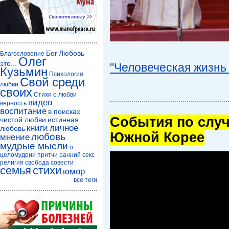
Бог
Любовь
Благословение
Олег
это...
"Человеческая жизнь 
Кузьмин
Психология
Свой среди
любви
своих
Стихи о любви
видео
верность
воспитание
в поисках
Cобытия по случ
чистой любви
истинная
книги
личное
любовь
Южной Корее
любовь
мнение
мудрые мысли
о
целомудрии
притчи
ранний секс
религия
свобода совести
семья
стихи
юмор
все теги