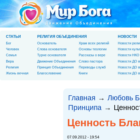
СТАТЬИ
РЕЛИГИЯ ОБЪЕДИНЕНИЯ
НОВОСТИ
Бог
Основатель
Храм всех религий
Новости рели
Человек
Слова основателя
Основы теологии
Новости куль
Cемья
Турне основателя
Рассказы о вере
Новости НКО
Вера
Движение Объединения
Слово пастора
Новости ДО в
Религия
Принцип Объединения
Переводы служб
Новости ДО в
Жизнь вечная
Благословение
Книги
Новости ДО в
Главная
Любовь Б
→
Принципа
Ценнос
→
Ценность Бла
07.09.2012 - 19:54