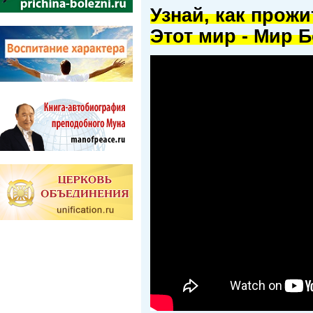
Узнай, как прож
Этот мир - Мир Б