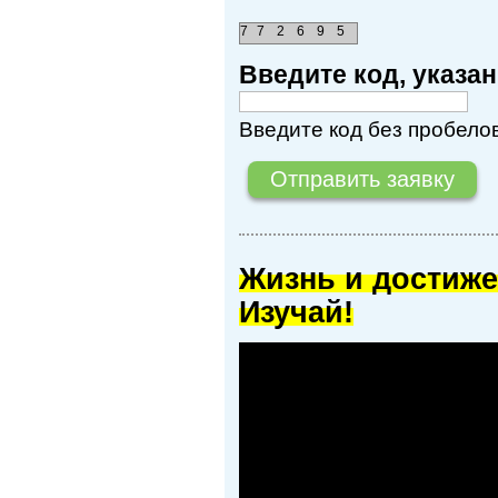
7
7
2
6
9
5
Введите код, указ
Введите код без пробелов
Жизнь и достиже
Изучай!