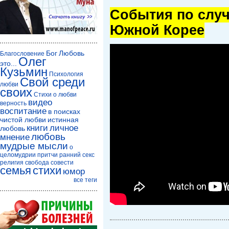
Cобытия по случ
Южной Корее
Бог
Любовь
Благословение
Олег
это...
Кузьмин
Психология
Свой среди
любви
своих
Стихи о любви
видео
верность
воспитание
в поисках
чистой любви
истинная
книги
личное
любовь
любовь
мнение
мудрые мысли
о
целомудрии
притчи
ранний секс
религия
свобода совести
семья
стихи
юмор
все теги