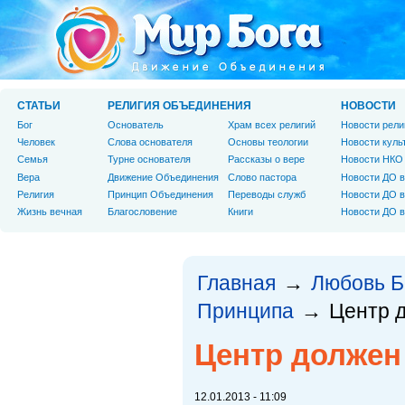
СТАТЬИ
РЕЛИГИЯ ОБЪЕДИНЕНИЯ
НОВОСТИ
Бог
Основатель
Храм всех религий
Новости рели
Человек
Слова основателя
Основы теологии
Новости куль
Cемья
Турне основателя
Рассказы о вере
Новости НКО
Вера
Движение Объединения
Слово пастора
Новости ДО в
Религия
Принцип Объединения
Переводы служб
Новости ДО в
Жизнь вечная
Благословение
Книги
Новости ДО в
Главная
Любовь Б
→
Принципа
Центр 
→
Центр должен
12.01.2013 - 11:09