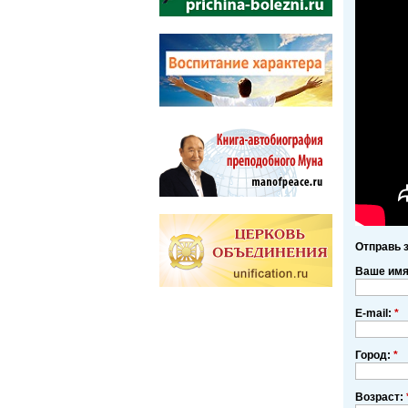
Отправь 
Ваше им
E-mail:
*
Город:
*
Возраст: