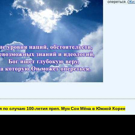
опереться. (
Жиз
 по случаю 100-летия преп. Мун Сон Мёна в Южной Корее