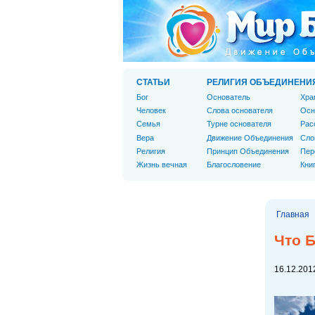
СТАТЬИ
РЕЛИГИЯ ОБЪЕДИНЕНИ
Бог
Основатель
Хра
Человек
Слова основателя
Осн
Cемья
Турне основателя
Рас
Вера
Движение Объединения
Сло
Религия
Принцип Объединения
Пер
Жизнь вечная
Благословение
Кни
Главная
Что Б
16.12.2012