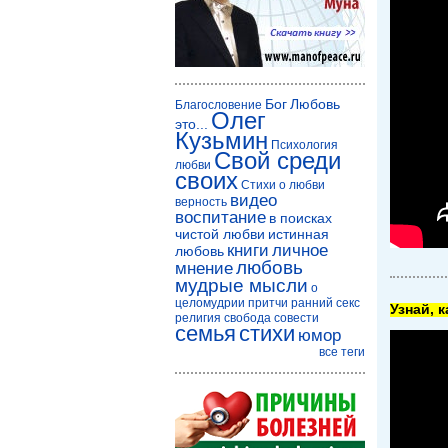
Бог
Любовь
Благословение
Олег
это...
Кузьмин
Психология
Свой среди
любви
своих
Стихи о любви
видео
верность
воспитание
в поисках
чистой любви
истинная
книги
личное
любовь
любовь
мнение
мудрые мысли
о
целомудрии
притчи
ранний секс
Узнай, 
религия
свобода совести
семья
стихи
юмор
все теги