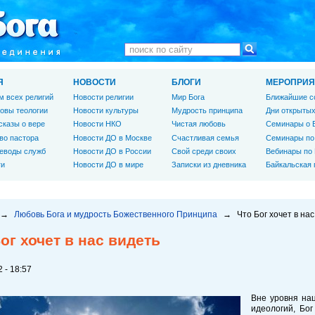
Я
НОВОСТИ
БЛОГИ
МЕРОПРИЯ
м всех религий
Новости религии
Мир Бога
Ближайшие с
овы теологии
Новости культуры
Мудрость принципа
Дни открытых
сказы о вере
Новости НКО
Чистая любовь
Семинары о 
во пастора
Новости ДО в Москве
Счастливая семья
Семинары по
еводы служб
Новости ДО в России
Свой среди своих
Вебинары по
ги
Новости ДО в мире
Записки из дневника
Байкальская
→
Любовь Бога и мудрость Божественного Принципа
→
Что Бог хочет в на
ог хочет в нас видеть
 - 18:57
Вне уровня нац
идеологий, Бог