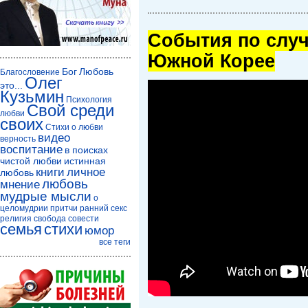
Cобытия по случ
Южной Корее
Бог
Любовь
Благословение
Олег
это...
Кузьмин
Психология
Свой среди
любви
своих
Стихи о любви
видео
верность
воспитание
в поисках
чистой любви
истинная
книги
личное
любовь
любовь
мнение
мудрые мысли
о
целомудрии
притчи
ранний секс
религия
свобода совести
семья
стихи
юмор
все теги