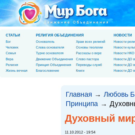
СТАТЬИ
РЕЛИГИЯ ОБЪЕДИНЕНИЯ
НОВОСТИ
Бог
Основатель
Храм всех религий
Новости рели
Человек
Слова основателя
Основы теологии
Новости куль
Cемья
Турне основателя
Рассказы о вере
Новости НКО
Вера
Движение Объединения
Слово пастора
Новости ДО в
Религия
Принцип Объединения
Переводы служб
Новости ДО в
Жизнь вечная
Благословение
Книги
Новости ДО в
Главная
Любовь Б
→
Принципа
Духовн
→
Духовный мир
11.10.2012 - 19:54