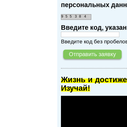
персональных данн
9
5
5
3
8
4
Введите код, указ
Введите код без пробелов
Жизнь и достиже
Изучай!