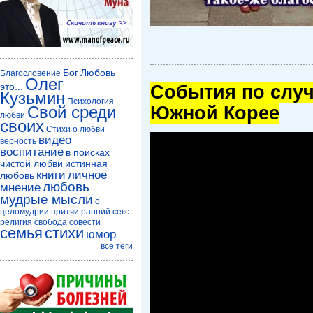
Бог
Любовь
Благословение
Олег
это...
Cобытия по случ
Кузьмин
Психология
Южной Корее
Свой среди
любви
своих
Стихи о любви
видео
верность
воспитание
в поисках
чистой любви
истинная
книги
личное
любовь
любовь
мнение
мудрые мысли
о
целомудрии
притчи
ранний секс
религия
свобода совести
семья
стихи
юмор
все теги