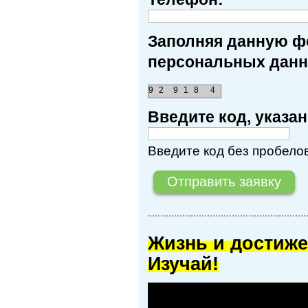
Заполняя данную фо
персональных данн
9
2
9
1
8
4
Введите код, указ
Введите код без пробелов
Жизнь и достиже
Изучай!