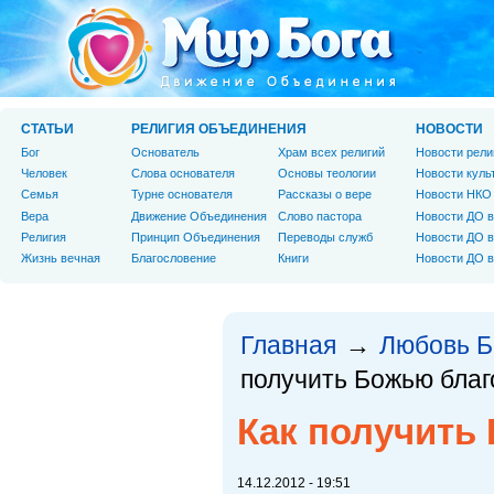
СТАТЬИ
РЕЛИГИЯ ОБЪЕДИНЕНИЯ
НОВОСТИ
Бог
Основатель
Храм всех религий
Новости рели
Человек
Слова основателя
Основы теологии
Новости куль
Cемья
Турне основателя
Рассказы о вере
Новости НКО
Вера
Движение Объединения
Слово пастора
Новости ДО в
Религия
Принцип Объединения
Переводы служб
Новости ДО в
Жизнь вечная
Благословение
Книги
Новости ДО в
Главная
Любовь Б
→
получить Божью благ
Как получить
14.12.2012 - 19:51