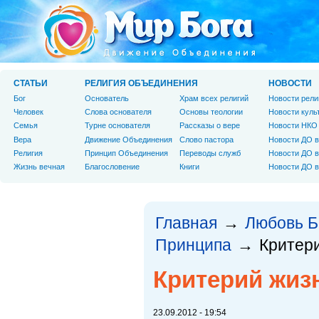
СТАТЬИ
РЕЛИГИЯ ОБЪЕДИНЕНИЯ
НОВОСТИ
Бог
Основатель
Храм всех религий
Новости рели
Человек
Слова основателя
Основы теологии
Новости куль
Cемья
Турне основателя
Рассказы о вере
Новости НКО
Вера
Движение Объединения
Слово пастора
Новости ДО в
Религия
Принцип Объединения
Переводы служб
Новости ДО в
Жизнь вечная
Благословение
Книги
Новости ДО в
Главная
Любовь Б
→
Принципа
Критер
→
Критерий жиз
23.09.2012 - 19:54