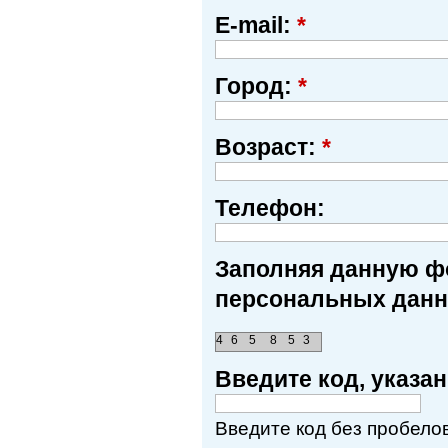
E-mail:
*
Город:
*
Возраст:
*
Телефон:
Заполняя данную фо
персональных данн
4
6
5
8
5
3
Введите код, указ
Введите код без пробелов