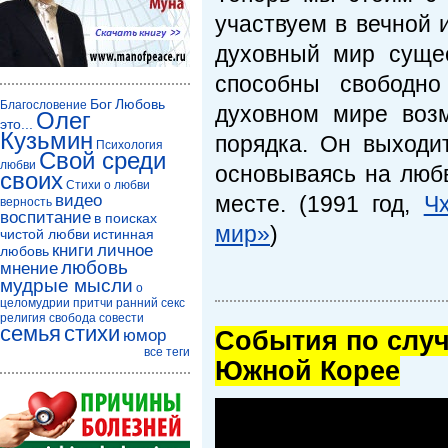
участвуем в вечной 
духовный мир суще
способны свободно
Бог
Любовь
Благословение
духовном мире возм
Олег
это...
Кузьмин
порядка. Он выходи
Психология
Свой среди
любви
основываясь на люб
своих
Стихи о любви
видео
месте. (1991 год,
Ч
верность
воспитание
в поисках
мир»
)
чистой любви
истинная
книги
личное
любовь
любовь
мнение
мудрые мысли
о
целомудрии
притчи
ранний секс
религия
свобода совести
семья
стихи
юмор
Cобытия по случ
все теги
Южной Корее