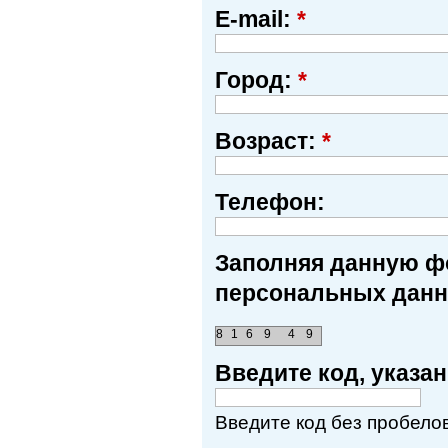
E-mail:
*
Город:
*
Возраст:
*
Телефон:
Заполняя данную фо
персональных данн
8
1
6
9
4
9
Введите код, указ
Введите код без пробелов