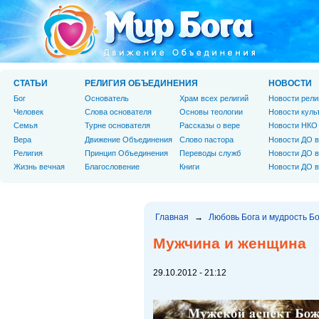
СТАТЬИ
РЕЛИГИЯ ОБЪЕДИНЕНИЯ
НОВОСТИ
Бог
Основатель
Храм всех религий
Новости рели
Человек
Слова основателя
Основы теологии
Новости куль
Cемья
Турне основателя
Рассказы о вере
Новости НКО
Вера
Движение Объединения
Слово пастора
Новости ДО в
Религия
Принцип Объединения
Переводы служб
Новости ДО в
Жизнь вечная
Благословение
Книги
Новости ДО в
Главная
→
Любовь Бога и мудрость Б
Мужчина и женщина
29.10.2012 - 21:12