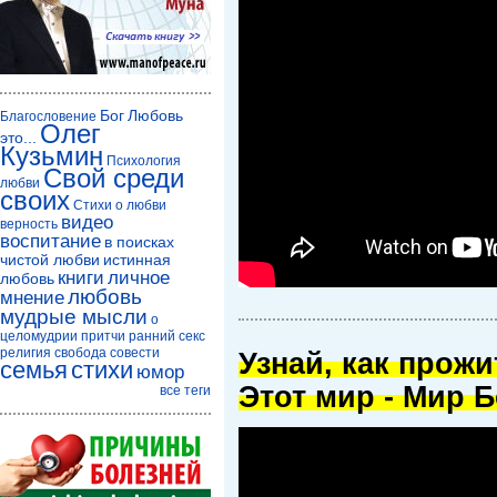
Бог
Любовь
Благословение
Олег
это...
Кузьмин
Психология
Свой среди
любви
своих
Стихи о любви
видео
верность
воспитание
в поисках
чистой любви
истинная
книги
личное
любовь
любовь
мнение
мудрые мысли
о
целомудрии
притчи
ранний секс
религия
свобода совести
Узнай, как прож
семья
стихи
юмор
Этот мир - Мир Б
все теги