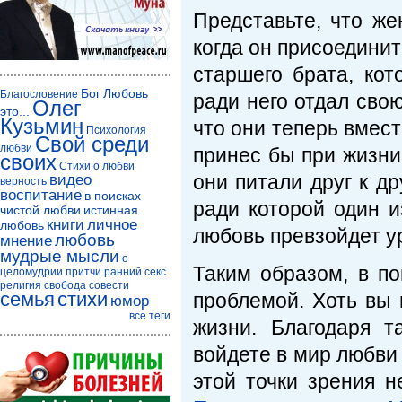
Представьте, что же
когда он присоединит
старшего брата, кот
Бог
Любовь
Благословение
ради него отдал свою
Олег
это...
Кузьмин
что они теперь вмес
Психология
Свой среди
любви
принес бы при жизни
своих
Стихи о любви
они питали друг к д
видео
верность
воспитание
в поисках
ради которой один 
чистой любви
истинная
книги
личное
любовь
любовь превзойдет 
любовь
мнение
мудрые мысли
о
Таким образом, в по
целомудрии
притчи
ранний секс
религия
свобода совести
семья
стихи
проблемой. Хоть вы 
юмор
все теги
жизни. Благодаря 
войдете в мир любви
этой точки зрения н