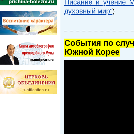
Писание и учение М
духовный мир"
)
Cобытия по случ
Южной Корее