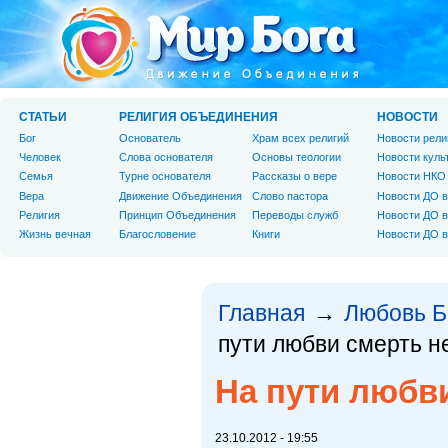
СТАТЬИ
РЕЛИГИЯ ОБЪЕДИНЕНИЯ
НОВОСТИ
Бог
Основатель
Храм всех религий
Новости рели
Человек
Слова основателя
Основы теологии
Новости куль
Cемья
Турне основателя
Рассказы о вере
Новости НКО
Вера
Движение Объединения
Слово пастора
Новости ДО в
Религия
Принцип Объединения
Переводы служб
Новости ДО в
Жизнь вечная
Благословение
Книги
Новости ДО в
Главная
Любовь Б
→
пути любви смерть н
На пути любв
23.10.2012 - 19:55