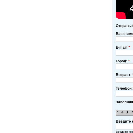
Отправь 
Ваше им
E-mail:
*
Город:
*
Возраст:
Телефон:
Заполняя
7
4
3
Введите 
Введите ко