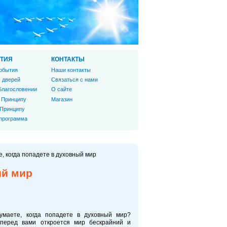
ТИЯ
КОНТАКТЫ
обытия
Наши контакты
 дверей
Связаться с нами
Благословении
О сайте
 Принципу
Магазин
 Принципу
 программа
, когда попадете в духовный мир
ый мир
маете, когда попадете в духовный мир?
перед вами откроется мир бескрайний и