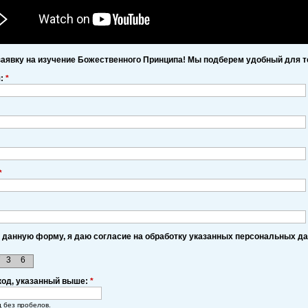
заявку на изучение Божественного Принципа! Мы подберем удобный для т
я:
*
*
 данную форму, я даю согласие на обработку указанных персональных д
7
3
6
код, указанный выше:
*
д без пробелов.