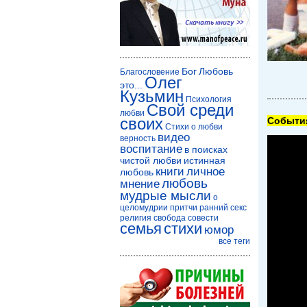
Бог
Любовь
Благословение
Олег
это...
Кузьмин
Психология
Свой среди
любви
своих
Cобытия
Стихи о любви
видео
верность
воспитание
в поисках
чистой любви
истинная
книги
личное
любовь
любовь
мнение
мудрые мысли
о
целомудрии
притчи
ранний секс
религия
свобода совести
семья
стихи
юмор
все теги