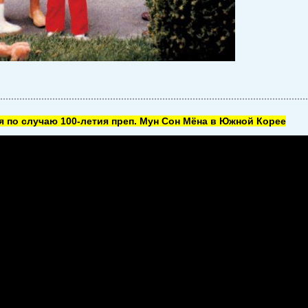
 по случаю 100-летия преп. Мун Сон Мёна в Южной Корее