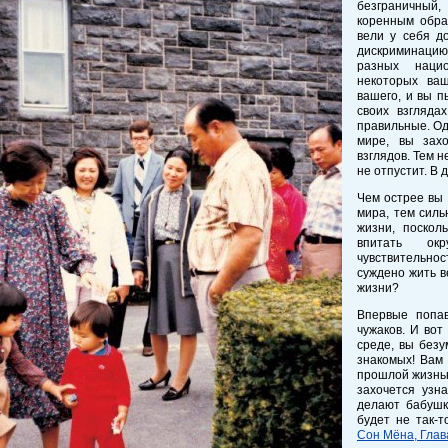
безграничный,
коренным обра
вели у себя д
дискриминаци
разных нацио
некоторых ва
вашего, и вы п
своих взгляда
правильные. Од
мире, вы захо
взглядов. Тем 
не отпустит. В 
Чем острее вы 
мира, тем силь
жизни, поскол
впитать ок
чувствительнос
суждено жить в
жизни?
Впервые попа
чужаков. И вот
среде, вы безу
знакомых! Вам 
прошлой жизнью
захочется узн
делают бабушк
будет не так-то
Сон Мёна, Глав