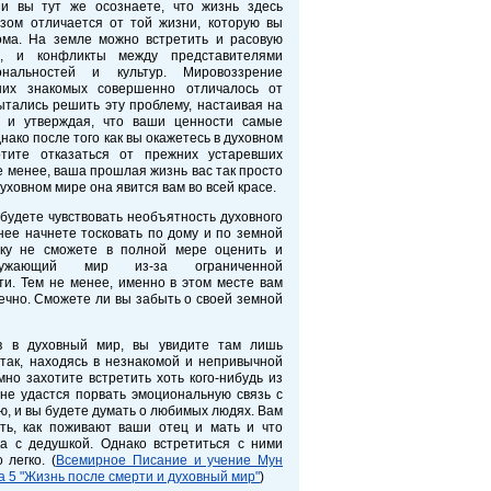
 и вы тут же осознаете, что жизнь здесь
зом отличается от той жизни, которую вы
ома. На земле можно встретить и расовую
ю, и конфликты между представителями
нальностей и культур. Мировоззрение
ших знакомых совершенно отличалось от
ытались решить эту проблему, настаивая на
х и утверждая, что ваши ценности самые
нако после того как вы окажетесь в духовном
тите отказаться от прежних устаревших
не менее, ваша прошлая жизнь вас так просто
духовном мире она явится вам во всей красе.
будете чувствовать необъятность духовного
нее начнете тосковать по дому и по земной
ьку не сможете в полной мере оценить и
ружающий мир из-за ограниченной
ти. Тем не менее, именно в этом месте вам
ечно. Сможете ли вы забыть о своей земной
в в духовный мир, вы увидите там лишь
 так, находясь в незнакомой и непривычной
мно захотите встретить хоть кого-нибудь из
не удастся порвать эмоциональную связь с
, и вы будете думать о любимых людях. Вам
ать, как поживают ваши отец и мать и что
а с дедушкой. Однако встретиться с ними
 легко. (
Всемирное Писание и учение Мун
а 5 "Жизнь после смерти и духовный мир"
)