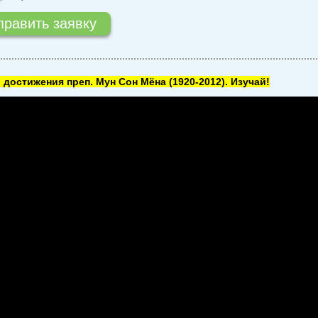
 достижения преп. Мун Сон Мёна
(1920-2012). Изучай!