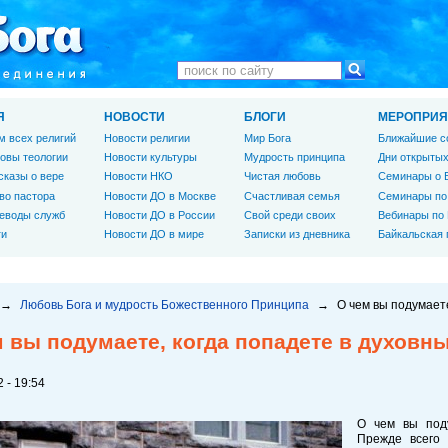
Я
НОВОСТИ
БЛОГИ
МЕРОПРИЯ
м всех религий
Новости религии
Мир Бога
Ближайшие с
овы теологии
Новости культуры
Мудрость принципа
Дни открытых
сказы о вере
Новости НКО
Чистая любовь
Семинары о 
во пастора
Новости ДО в Москве
Счастливая семья
Семинары по
еводы служб
Новости ДО в России
Свой среди своих
Вебинары по
ги
Новости ДО в мире
Записки из дневника
Байкальская
→
Любовь Бога и мудрость Божественного Принципа
→
О чем вы подумаете
м вы подумаете, когда попадете в духовн
 - 19:54
О чем вы поду
Прежде всего 