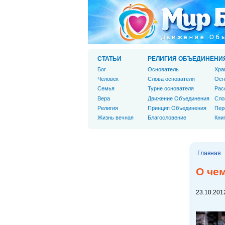
СТАТЬИ
РЕЛИГИЯ ОБЪЕДИНЕНИ
Бог
Основатель
Хра
Человек
Слова основателя
Осн
Cемья
Турне основателя
Рас
Вера
Движение Объединения
Сло
Религия
Принцип Объединения
Пер
Жизнь вечная
Благословение
Кни
Главная
О че
23.10.2012