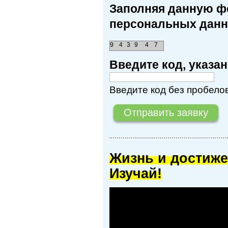
Заполняя данную фо
персональных данн
9
4
3
9
4
7
Введите код, указ
Введите код без пробелов
Жизнь и достиже
Изучай!