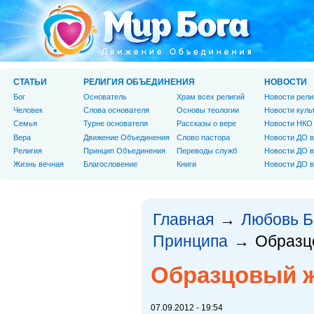
СТАТЬИ
РЕЛИГИЯ ОБЪЕДИНЕНИЯ
НОВОСТИ
Бог
Основатель
Храм всех религий
Новости рели
Человек
Слова основателя
Основы теологии
Новости куль
Cемья
Турне основателя
Рассказы о вере
Новости НКО
Вера
Движение Объединения
Слово пастора
Новости ДО в
Религия
Принцип Объединения
Переводы служб
Новости ДО в
Жизнь вечная
Благословение
Книги
Новости ДО в
Главная
Любовь Б
→
Принципа
Образц
→
Образцовый ж
07.09.2012 - 19:54