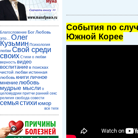
Cобытия по случ
Бог
Любовь
Благословение
Южной Корее
Олег
это...
Кузьмин
Психология
Свой среди
любви
своих
Стихи о любви
видео
верность
воспитание
в поисках
чистой любви
истинная
книги
личное
любовь
любовь
мнение
мудрые мысли
о
целомудрии
притчи
ранний секс
религия
свобода совести
семья
стихи
юмор
все теги