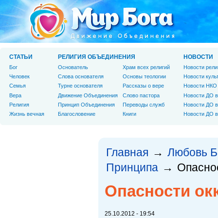
СТАТЬИ
РЕЛИГИЯ ОБЪЕДИНЕНИЯ
НОВОСТИ
Бог
Основатель
Храм всех религий
Новости рели
Человек
Слова основателя
Основы теологии
Новости куль
Cемья
Турне основателя
Рассказы о вере
Новости НКО
Вера
Движение Объединения
Слово пастора
Новости ДО в
Религия
Принцип Объединения
Переводы служб
Новости ДО в
Жизнь вечная
Благословение
Книги
Новости ДО в
Главная
Любовь Б
→
Принципа
Опасно
→
Опасности ок
25.10.2012 - 19:54