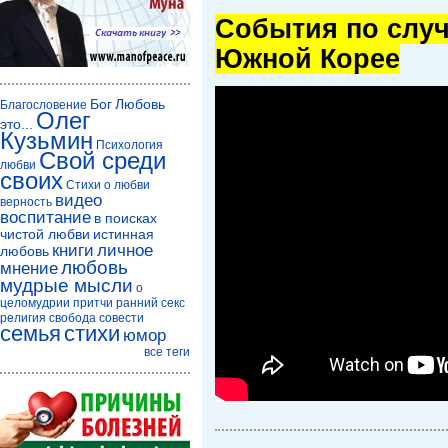
Cобытия по случ
Южной Корее
Бог
Любовь
Благословение
Олег
это...
Кузьмин
Психология
Свой среди
любви
своих
Стихи о любви
видео
верность
воспитание
в поисках
чистой любви
истинная
книги
личное
любовь
любовь
мнение
мудрые мысли
о
целомудрии
притчи
ранний секс
религия
свобода совести
семья
стихи
юмор
все теги