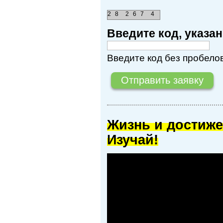
2
8
2
6
7
4
Введите код, указ
Введите код без пробелов
Жизнь и достиже
Изучай!