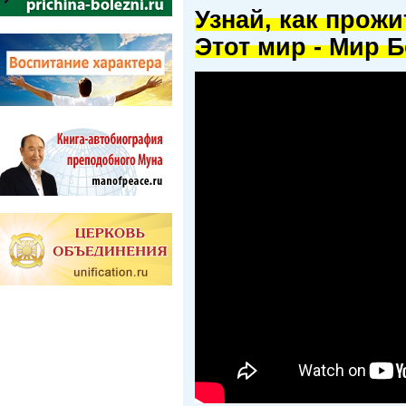
Узнай, как прож
Этот мир - Мир Б