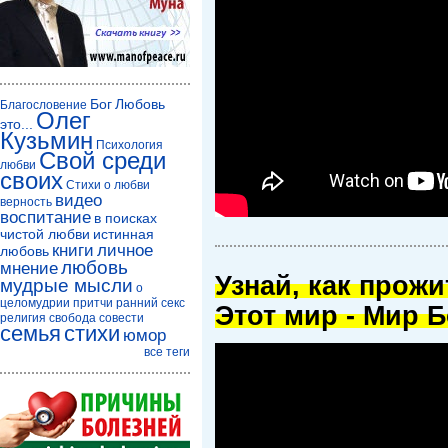
Бог
Любовь
Благословение
Олег
это...
Кузьмин
Психология
Свой среди
любви
своих
Стихи о любви
видео
верность
воспитание
в поисках
чистой любви
истинная
книги
личное
любовь
любовь
мнение
Узнай, как прож
мудрые мысли
о
целомудрии
притчи
ранний секс
Этот мир - Мир Б
религия
свобода совести
семья
стихи
юмор
все теги