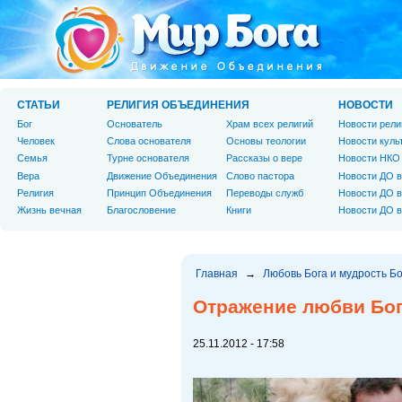
СТАТЬИ
РЕЛИГИЯ ОБЪЕДИНЕНИЯ
НОВОСТИ
Бог
Основатель
Храм всех религий
Новости рели
Человек
Слова основателя
Основы теологии
Новости куль
Cемья
Турне основателя
Рассказы о вере
Новости НКО
Вера
Движение Объединения
Слово пастора
Новости ДО в
Религия
Принцип Объединения
Переводы служб
Новости ДО в
Жизнь вечная
Благословение
Книги
Новости ДО в
Главная
→
Любовь Бога и мудрость Б
Отражение любви Бо
25.11.2012 - 17:58