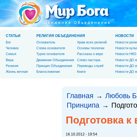
СТАТЬИ
РЕЛИГИЯ ОБЪЕДИНЕНИЯ
НОВОСТИ
Бог
Основатель
Храм всех религий
Новости рели
Человек
Слова основателя
Основы теологии
Новости куль
Cемья
Турне основателя
Рассказы о вере
Новости НКО
Вера
Движение Объединения
Слово пастора
Новости ДО в
Религия
Принцип Объединения
Переводы служб
Новости ДО в
Жизнь вечная
Благословение
Книги
Новости ДО в
Главная
Любовь Б
→
Принципа
Подгото
→
Подготовка к 
16.10.2012 - 19:54