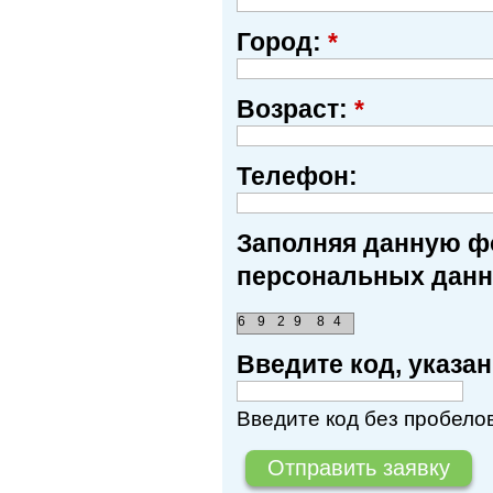
Город:
*
Возраст:
*
Телефон:
Заполняя данную фо
персональных данн
6
9
2
9
8
4
Введите код, указ
Введите код без пробелов