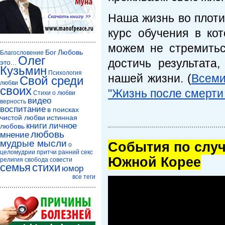
Наша жизнь во плоти
курс обучения в ко
можем не стремитьс
Бог
Любовь
Благословение
Олег
достичь результата
это...
Кузьмин
Психология
нашей жизни. (
Всеми
Свой среди
любви
своих
"Жизнь после смерти
Стихи о любви
видео
верность
воспитание
в поисках
чистой любви
истинная
книги
личное
любовь
любовь
мнение
мудрые мысли
Cобытия по случ
о
целомудрии
притчи
ранний секс
Южной Корее
религия
свобода совести
семья
стихи
юмор
все теги