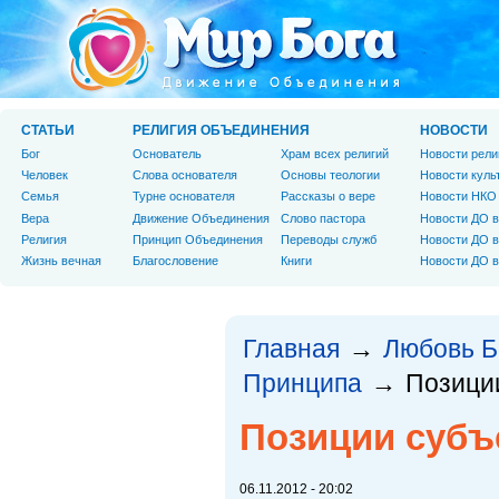
СТАТЬИ
РЕЛИГИЯ ОБЪЕДИНЕНИЯ
НОВОСТИ
Бог
Основатель
Храм всех религий
Новости рели
Человек
Слова основателя
Основы теологии
Новости куль
Cемья
Турне основателя
Рассказы о вере
Новости НКО
Вера
Движение Объединения
Слово пастора
Новости ДО в
Религия
Принцип Объединения
Переводы служб
Новости ДО в
Жизнь вечная
Благословение
Книги
Новости ДО в
Главная
Любовь Б
→
Принципа
Позиции
→
Позиции субъе
06.11.2012 - 20:02