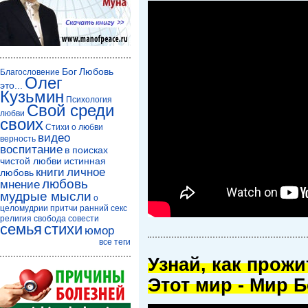
Бог
Любовь
Благословение
Олег
это...
Кузьмин
Психология
Свой среди
любви
своих
Стихи о любви
видео
верность
воспитание
в поисках
чистой любви
истинная
книги
личное
любовь
любовь
мнение
мудрые мысли
о
целомудрии
притчи
ранний секс
религия
свобода совести
семья
стихи
юмор
все теги
Узнай, как прож
Этот мир - Мир Б