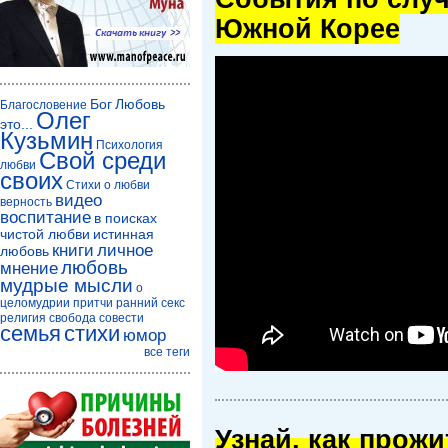
Южной Корее
Бог
Любовь
Благословение
Олег
это...
Кузьмин
Психология
Свой среди
любви
своих
Стихи о любви
видео
верность
воспитание
в поисках
чистой любви
истинная
книги
личное
любовь
любовь
мнение
мудрые мысли
о
целомудрии
притчи
ранний секс
религия
свобода совести
семья
стихи
юмор
все теги
Узнай, как прож