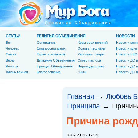
СТАТЬИ
РЕЛИГИЯ ОБЪЕДИНЕНИЯ
НОВОСТИ
Бог
Основатель
Храм всех религий
Новости рели
Человек
Слова основателя
Основы теологии
Новости куль
Cемья
Турне основателя
Рассказы о вере
Новости НКО
Вера
Движение Объединения
Слово пастора
Новости ДО в
Религия
Принцип Объединения
Переводы служб
Новости ДО в
Жизнь вечная
Благословение
Книги
Новости ДО в
Главная
Любовь Б
→
Принципа
Причин
→
Причина рожд
10.09.2012 - 19:54