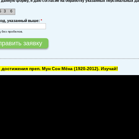
 данную форму, я даю согласие на обработку указанных персональных д
5
3
6
код, указанный выше:
*
д без пробелов.
 достижения преп. Мун Сон Мёна
(1920-2012). Изучай!