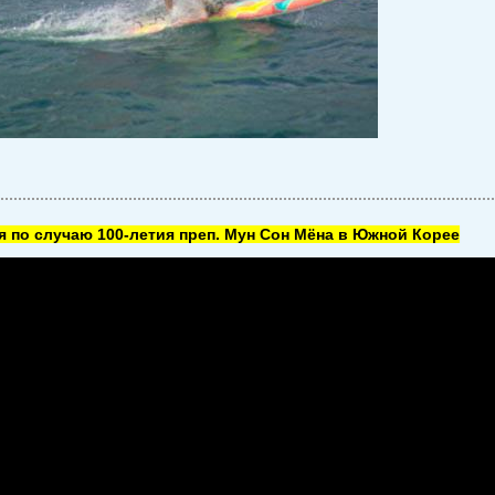
 по случаю 100-летия преп. Мун Сон Мёна в Южной Корее