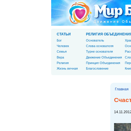
СТАТЬИ
РЕЛИГИЯ ОБЪЕДИНЕНИ
Бог
Основатель
Хра
Человек
Слова основателя
Осн
Cемья
Турне основателя
Рас
Вера
Движение Объединения
Сло
Религия
Принцип Объединения
Пер
Жизнь вечная
Благословение
Кни
Главная
Счаст
14.11.2012