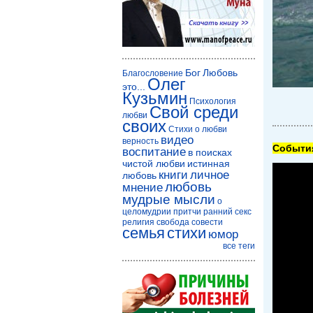
Бог
Любовь
Благословение
Олег
это...
Кузьмин
Психология
Свой среди
любви
своих
Стихи о любви
видео
верность
Cобытия
воспитание
в поисках
чистой любви
истинная
книги
личное
любовь
любовь
мнение
мудрые мысли
о
целомудрии
притчи
ранний секс
религия
свобода совести
семья
стихи
юмор
все теги