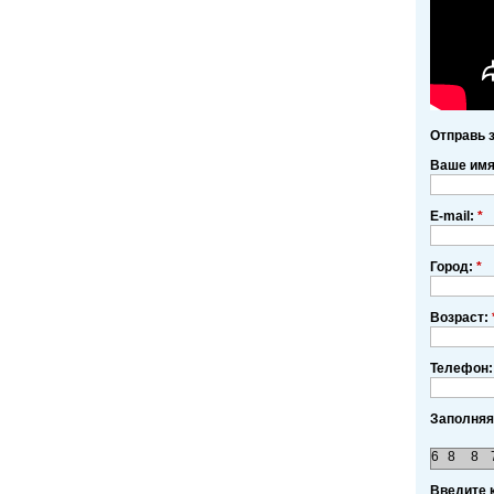
Отправь 
Ваше им
E-mail:
*
Город:
*
Возраст:
Телефон:
Заполняя
6
8
8
Введите 