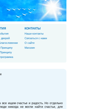
ТИЯ
КОНТАКТЫ
обытия
Наши контакты
 дверей
Связаться с нами
Благословении
О сайте
 Принципу
Магазин
 Принципу
 программа
ье
 все ищем счастье и радость. Но отдельно
люди никогда не могли найти счастье, для