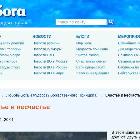
Я
НОВОСТИ
БЛОГИ
МЕРОПРИЯ
м всех религий
Новости религии
Мир Бога
Ближайшие с
овы теологии
Новости культуры
Мудрость принципа
Дни открытых
сказы о вере
Новости НКО
Чистая любовь
Семинары о 
во пастора
Новости ДО в Москве
Счастливая семья
Семинары по
еводы служб
Новости ДО в России
Свой среди своих
Вебинары по
ги
Новости ДО в мире
Записки из дневника
Байкальская
→
Любовь Бога и мудрость Божественного Принципа
→
Счастье и несчаст
ье и несчастье
 - 20:01
В этом мире мы
друг от друга 