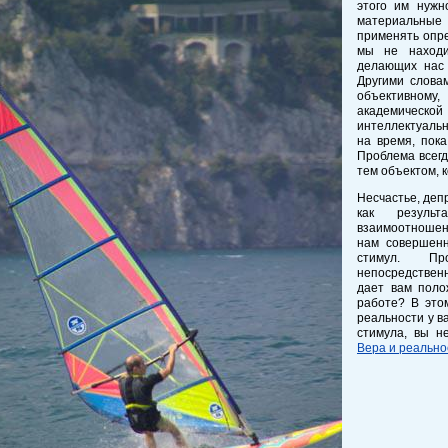
этого им нужн
материальные 
применять опре
мы не наход
делающих нас 
Другими слова
объективном
академическо
интеллектуаль
на время, пок
Проблема всегд
тем объектом, 
Несчастье, деп
как результ
взаимоотношен
нам совершенн
стимул. Пр
непосредствен
дает вам поло
работе? В это
реальности у в
стимула, вы не
Вера и реально