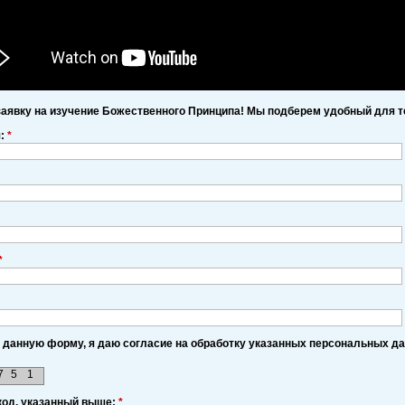
заявку на изучение Божественного Принципа! Мы подберем удобный для т
я:
*
*
 данную форму, я даю согласие на обработку указанных персональных д
7
5
1
код, указанный выше:
*