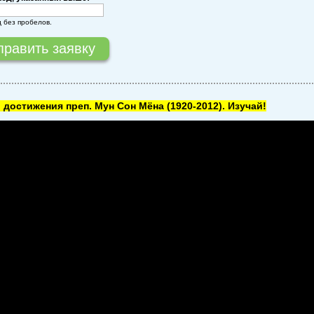
д без пробелов.
 достижения преп. Мун Сон Мёна
(1920-2012). Изучай!