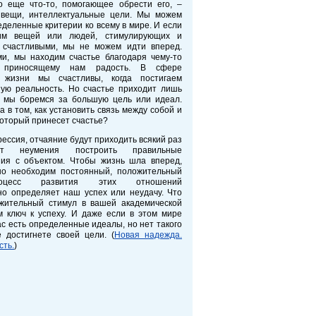
о еще что-то, помогающее обрести его, –
вещи, интеллектуальные цели. Мы можем
деленные критерии ко всему в мире. И если
им вещей или людей, стимулирующих и
счастливыми, мы не можем идти вперед.
ми, мы находим счастье благодаря чему-то
у, приносящему нам радость. В сфере
й жизни мы счастливы, когда постигаем
ную реальность. Но счастье приходит лишь
а мы боремся за большую цель или идеал.
а в том, как установить связь между собой и
который принесет счастье?
рессия, отчаяние будут приходить всякий раз
ат неумения построить правильные
ия с объектом. Чтобы жизнь шла вперед,
о необходим постоянный, положительный
оцесс развития этих отношений
но определяет наш успех или неудачу. Что
жительный стимул в вашей академической
м ключ к успеху. И даже если в этом мире
ас есть определенные идеалы, но нет такого
 достигнете своей цели. (
Новая надежда.
сть.
)