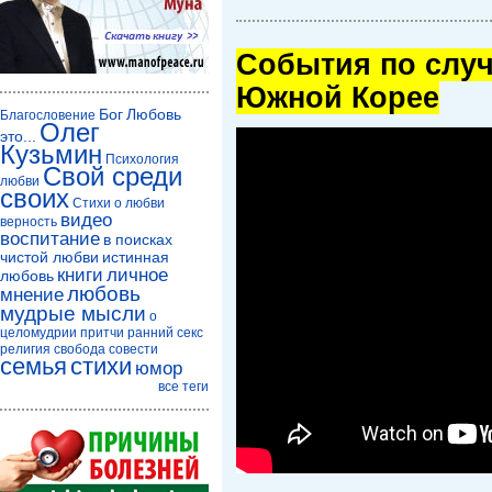
Cобытия по случ
Южной Корее
Бог
Любовь
Благословение
Олег
это...
Кузьмин
Психология
Свой среди
любви
своих
Стихи о любви
видео
верность
воспитание
в поисках
чистой любви
истинная
книги
личное
любовь
любовь
мнение
мудрые мысли
о
целомудрии
притчи
ранний секс
религия
свобода совести
семья
стихи
юмор
все теги