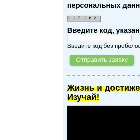
персональных данн
8
1
7
3
8
2
Введите код, указ
Введите код без пробелов
Жизнь и достиже
Изучай!