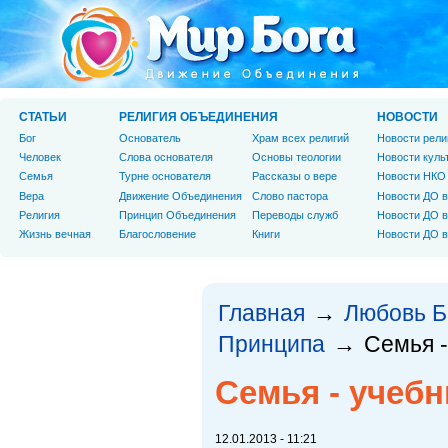
СТАТЬИ
РЕЛИГИЯ ОБЪЕДИНЕНИЯ
НОВОСТИ
Бог
Основатель
Храм всех религий
Новости рели
Человек
Слова основателя
Основы теологии
Новости куль
Cемья
Турне основателя
Рассказы о вере
Новости НКО
Вера
Движение Объединения
Слово пастора
Новости ДО в
Религия
Принцип Объединения
Переводы служб
Новости ДО в
Жизнь вечная
Благословение
Книги
Новости ДО в
Главная
Любовь Б
→
Принципа
Семья -
→
Семья - учеб
12.01.2013 - 11:21