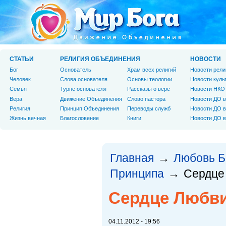
СТАТЬИ
РЕЛИГИЯ ОБЪЕДИНЕНИЯ
НОВОСТИ
Бог
Основатель
Храм всех религий
Новости рели
Человек
Слова основателя
Основы теологии
Новости куль
Cемья
Турне основателя
Рассказы о вере
Новости НКО
Вера
Движение Объединения
Слово пастора
Новости ДО в
Религия
Принцип Объединения
Переводы служб
Новости ДО в
Жизнь вечная
Благословение
Книги
Новости ДО в
Главная
Любовь Б
→
Принципа
Сердце
→
Сердце Любви
04.11.2012 - 19:56