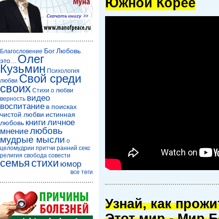
Южной Корее
Бог
Любовь
Благословение
Олег
это...
Кузьмин
Психология
Свой среди
любви
своих
Стихи о любви
видео
верность
воспитание
в поисках
чистой любви
истинная
книги
личное
любовь
любовь
мнение
мудрые мысли
о
целомудрии
притчи
ранний секс
религия
свобода совести
семья
стихи
юмор
все теги
Узнай, как прож
Этот мир - Мир Б