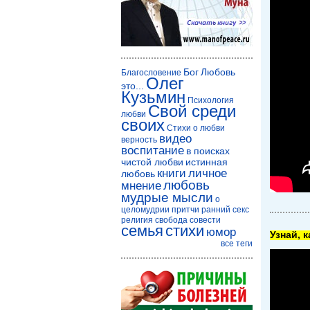
Бог
Любовь
Благословение
Олег
это...
Кузьмин
Психология
Свой среди
любви
своих
Стихи о любви
видео
верность
воспитание
в поисках
чистой любви
истинная
книги
личное
любовь
любовь
мнение
мудрые мысли
о
целомудрии
притчи
ранний секс
религия
свобода совести
семья
стихи
юмор
Узнай, 
все теги