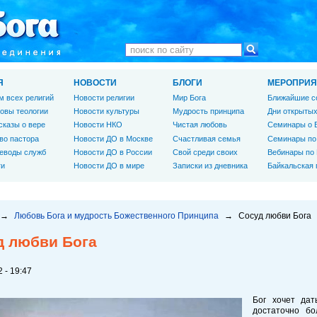
Я
НОВОСТИ
БЛОГИ
МЕРОПРИЯ
м всех религий
Новости религии
Мир Бога
Ближайшие с
овы теологии
Новости культуры
Мудрость принципа
Дни открытых
сказы о вере
Новости НКО
Чистая любовь
Семинары о 
во пастора
Новости ДО в Москве
Счастливая семья
Семинары по
еводы служб
Новости ДО в России
Свой среди своих
Вебинары по
ги
Новости ДО в мире
Записки из дневника
Байкальская
→
Любовь Бога и мудрость Божественного Принципа
→
Сосуд любви Бога
д любви Бога
 - 19:47
Бог хочет дат
достаточно бо