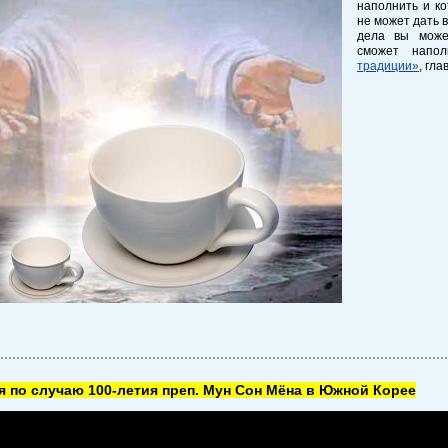
наполнить и к
не может дать 
дела вы може
сможет напол
традиции»
, гл
 по случаю 100-летия преп. Мун Сон Мёна в Южной Корее