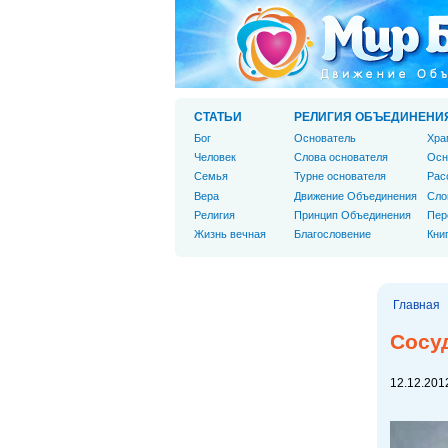
СТАТЬИ
РЕЛИГИЯ ОБЪЕДИНЕНИ
Бог
Основатель
Хра
Человек
Слова основателя
Осн
Cемья
Турне основателя
Рас
Вера
Движение Объединения
Сло
Религия
Принцип Объединения
Пер
Жизнь вечная
Благословение
Кни
Главная
Сосу
12.12.2012