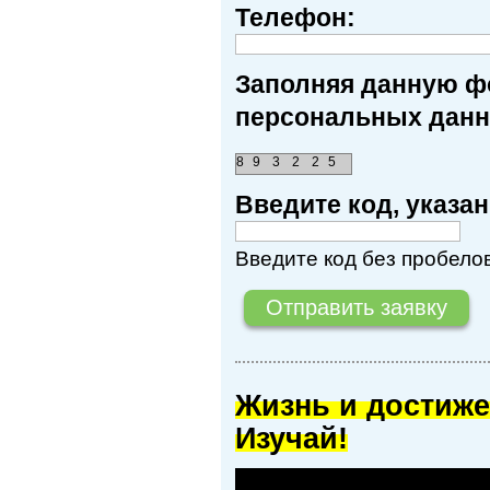
Телефон:
Заполняя данную фо
персональных данн
8
9
3
2
2
5
Введите код, указ
Введите код без пробелов
Жизнь и достиже
Изучай!