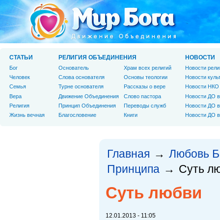
СТАТЬИ
РЕЛИГИЯ ОБЪЕДИНЕНИЯ
НОВОСТИ
Бог
Основатель
Храм всех религий
Новости рели
Человек
Слова основателя
Основы теологии
Новости куль
Cемья
Турне основателя
Рассказы о вере
Новости НКО
Вера
Движение Объединения
Слово пастора
Новости ДО в
Религия
Принцип Объединения
Переводы служб
Новости ДО в
Жизнь вечная
Благословение
Книги
Новости ДО в
Главная
Любовь Б
→
Принципа
Суть л
→
Суть любви
12.01.2013 - 11:05