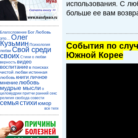
использования. С лю
больше ее вам возвр
Бог
Любовь
Благословение
Олег
это...
Кузьмин
Cобытия по случ
Психология
Свой среди
любви
Южной Корее
своих
Стихи о любви
видео
верность
воспитание
в поисках
чистой любви
истинная
книги
личное
любовь
любовь
мнение
мудрые мысли
о
целомудрии
притчи
ранний секс
религия
свобода совести
семья
стихи
юмор
все теги