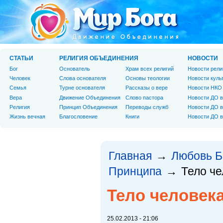
СТАТЬИ
РЕЛИГИЯ ОБЪЕДИНЕНИЯ
НОВОСТИ
Бог
Основатель
Храм всех религий
Новости рели
Человек
Слова основателя
Основы теологии
Новости куль
Cемья
Турне основателя
Рассказы о вере
Новости НКО
Вера
Движение Объединения
Слово пастора
Новости ДО в
Религия
Принцип Объединения
Переводы служб
Новости ДО в
Жизнь вечная
Благословение
Книги
Новости ДО в
Главная
Любовь Б
→
Принципа
Тело че
→
Тело человек
25.02.2013 - 21:06