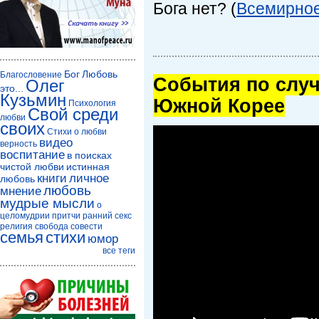
Бога нет? (
Всемирно
Бог
Любовь
Благословение
Cобытия по случ
Олег
это...
Кузьмин
Южной Корее
Психология
Свой среди
любви
своих
Стихи о любви
видео
верность
воспитание
в поисках
чистой любви
истинная
книги
личное
любовь
любовь
мнение
мудрые мысли
о
целомудрии
притчи
ранний секс
религия
свобода совести
семья
стихи
юмор
все теги