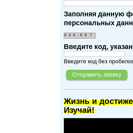
Заполняя данную фо
персональных данн
4
3
4
6
6
7
Введите код, указ
Введите код без пробелов
Жизнь и достиже
Изучай!