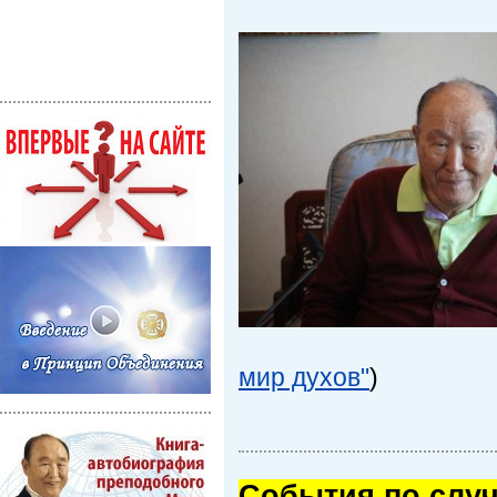
мир духов"
)
Cобытия по случ