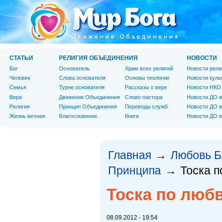
СТАТЬИ
РЕЛИГИЯ ОБЪЕДИНЕНИЯ
НОВОСТИ
Бог
Основатель
Храм всех религий
Новости рели
Человек
Слова основателя
Основы теологии
Новости куль
Cемья
Турне основателя
Рассказы о вере
Новости НКО
Вера
Движение Объединения
Слово пастора
Новости ДО в
Религия
Принцип Объединения
Переводы служб
Новости ДО в
Жизнь вечная
Благословение
Книги
Новости ДО в
Главная
Любовь Б
→
Принципа
Тоска п
→
Тоска по люб
08.09.2012 - 19:54