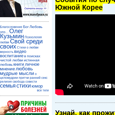
Южной Корее
Бог
Любовь
Благословение
Олег
это...
Кузьмин
Психология
Свой среди
любви
своих
Стихи о любви
видео
верность
воспитание
в поисках
чистой любви
истинная
книги
личное
любовь
любовь
мнение
мудрые мысли
о
целомудрии
притчи
ранний секс
религия
свобода совести
семья
стихи
юмор
все теги
Узнай, как прож