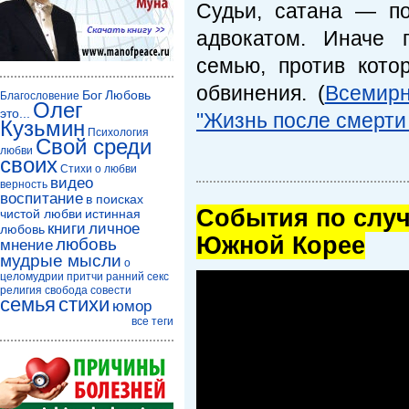
Судьи, сатана — п
адвокатом. Иначе 
семью, против кото
обвинения. (
Всемирн
Бог
Любовь
Благословение
Олег
это...
"Жизнь после смерти
Кузьмин
Психология
Свой среди
любви
своих
Стихи о любви
видео
верность
воспитание
в поисках
Cобытия по случ
чистой любви
истинная
книги
личное
любовь
Южной Корее
любовь
мнение
мудрые мысли
о
целомудрии
притчи
ранний секс
религия
свобода совести
семья
стихи
юмор
все теги