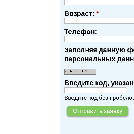
Возраст:
*
Телефон:
Заполняя данную фо
персональных данн
7
6
2
8
9
9
Введите код, указ
Введите код без пробелов