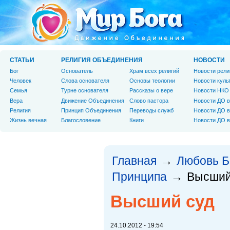
СТАТЬИ
РЕЛИГИЯ ОБЪЕДИНЕНИЯ
НОВОСТИ
Бог
Основатель
Храм всех религий
Новости рели
Человек
Слова основателя
Основы теологии
Новости куль
Cемья
Турне основателя
Рассказы о вере
Новости НКО
Вера
Движение Объединения
Слово пастора
Новости ДО в
Религия
Принцип Объединения
Переводы служб
Новости ДО в
Жизнь вечная
Благословение
Книги
Новости ДО в
Главная
Любовь Б
→
Принципа
Высший
→
Высший суд
24.10.2012 - 19:54