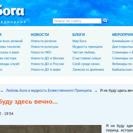
Я
НОВОСТИ
БЛОГИ
МЕРОПРИЯ
м всех религий
Новости религии
Мир Бога
Ближайшие с
овы теологии
Новости культуры
Мудрость принципа
Дни открытых
сказы о вере
Новости НКО
Чистая любовь
Семинары о 
во пастора
Новости ДО в Москве
Счастливая семья
Семинары по
еводы служб
Новости ДО в России
Свой среди своих
Вебинары по
ги
Новости ДО в мире
Записки из дневника
Байкальская
→
Любовь Бога и мудрость Божественного Принципа
→
Я не буду здесь веч
буду здесь вечно...
 - 19:54
Я не буду зде
период истори