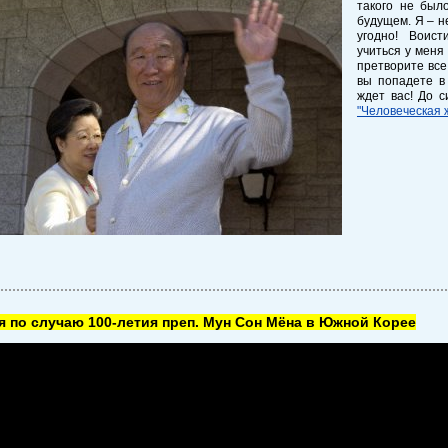
такого не был
будущем. Я – н
угодно! Воис
учиться у меня
претворите все
вы попадете в
ждет вас! До с
"Человеческая 
 по случаю 100-летия преп. Мун Сон Мёна в Южной Корее