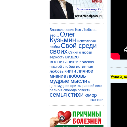
Бог
Любовь
Благословение
Олег
это...
Кузьмин
Психология
Свой среди
любви
своих
Стихи о любви
видео
верность
воспитание
в поисках
чистой любви
истинная
книги
личное
любовь
любовь
мнение
Узнай, 
мудрые мысли
о
целомудрии
притчи
ранний секс
религия
свобода совести
семья
стихи
юмор
все теги