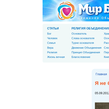
СТАТЬИ
РЕЛИГИЯ ОБЪЕДИНЕНИ
Бог
Основатель
Хра
Человек
Слова основателя
Осн
Cемья
Турне основателя
Рас
Вера
Движение Объединения
Сло
Религия
Принцип Объединения
Пер
Жизнь вечная
Благословение
Кни
Главная
Я не 
05.09.2012