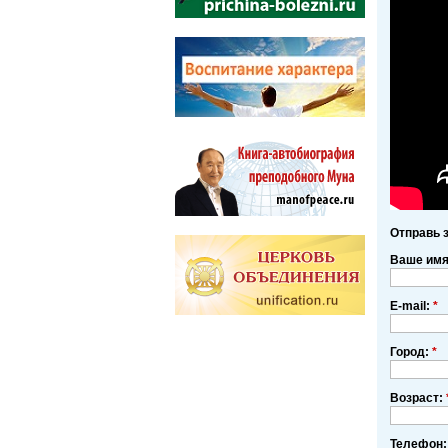
Отправь 
Ваше им
E-mail:
*
Город:
*
Возраст:
Телефон: