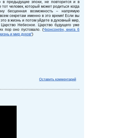
о в предыдущие эпохи, не повторится и в
е тот человек, который может родиться когда
тину бесценная возможность – напрямую
 всем секретам именно в это время! Если вы
 это в жизнь и потом уйдете в духовный мир,
 Царство Небесное. Царство будущего уже
их пор оно пустовало. (
Чхонсонгён, книга 6
жизнь и мир духов"
)
Оставить комментарий