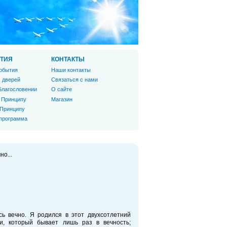
ТИЯ
КОНТАКТЫ
обытия
Наши контакты
 дверей
Связаться с нами
Благословении
О сайте
 Принципу
Магазин
 Принципу
 программа
но...
сь вечно. Я родился в этот двухсотлетний
и, который бывает лишь раз в вечность;