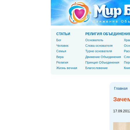
СТАТЬИ
РЕЛИГИЯ ОБЪЕДИНЕНИ
Бог
Основатель
Хра
Человек
Слова основателя
Осн
Cемья
Турне основателя
Рас
Вера
Движение Объединения
Сло
Религия
Принцип Объединения
Пер
Жизнь вечная
Благословение
Кни
Главная
Зачем
17.09.2012