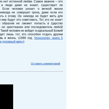
их нет истинной любви. Самое важное – это
, а люди даже не знают, существует ли
. Если человек узнает о вечной жизни
никогда не совершит греха, даже если его
ть к этому. Он никогда не будет жить для
 ему будут это советовать. Тот, кто не знает
м образом не сможет попасть в Царство
ь он христианин или последователь любой
. Такой человек не войдет в идеальный Божий
дет лишь тот, кто способен отдать другим
вь и жизнь. (1990 год,
Чхонсонгён, книга 5
и духовный мир»
)
Оставить комментарий