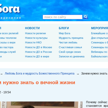
Я
НОВОСТИ
БЛОГИ
МЕРОПРИЯ
м всех религий
Новости религии
Мир Бога
Ближайшие с
овы теологии
Новости культуры
Мудрость принципа
Дни открытых
сказы о вере
Новости НКО
Чистая любовь
Семинары о 
во пастора
Новости ДО в Москве
Счастливая семья
Семинары по
еводы служб
Новости ДО в России
Свой среди своих
Вебинары по
ги
Новости ДО в мире
Записки из дневника
Байкальская
→
Любовь Бога и мудрость Божественного Принципа
→
Зачем нужно знать
 нужно знать о вечной жизни
 - 19:54
Почему сейчас
становятся вр