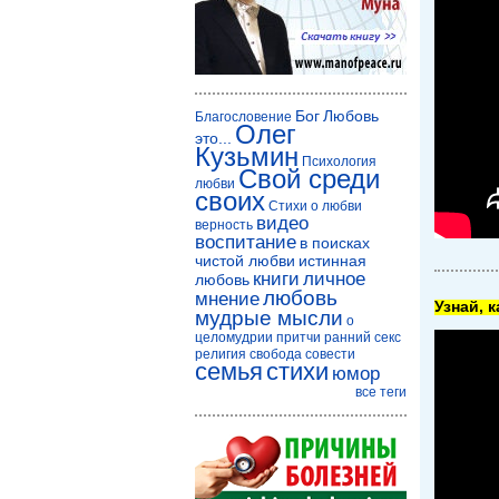
Бог
Любовь
Благословение
Олег
это...
Кузьмин
Психология
Свой среди
любви
своих
Стихи о любви
видео
верность
воспитание
в поисках
чистой любви
истинная
книги
личное
любовь
любовь
мнение
Узнай, 
мудрые мысли
о
целомудрии
притчи
ранний секс
религия
свобода совести
семья
стихи
юмор
все теги