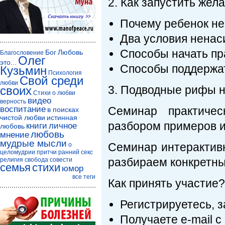
2. Как запустить же
Почему ребенок не 
Два условия ненас
Способы начать пр
Бог
Любовь
Благословение
Олег
это...
Способы поддержа
Кузьмин
Психология
Свой среди
любви
3. Подводные рифы н
своих
Стихи о любви
видео
верность
воспитание
Семинар практичес
в поисках
чистой любви
истинная
разбором примеров и
книги
личное
любовь
любовь
мнение
мудрые мысли
Семинар интерактивн
о
целомудрии
притчи
ранний секс
разбираем конкретны
религия
свобода совести
семья
стихи
юмор
все теги
Как принять участие?
Регистрируетесь, 
Получаете e-mail с