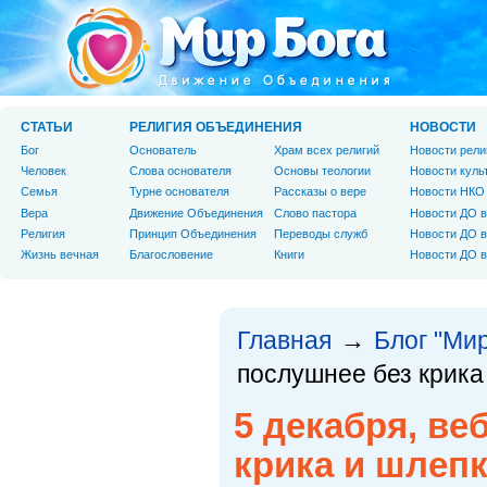
СТАТЬИ
РЕЛИГИЯ ОБЪЕДИНЕНИЯ
НОВОСТИ
Бог
Основатель
Храм всех религий
Новости рели
Человек
Слова основателя
Основы теологии
Новости куль
Cемья
Турне основателя
Рассказы о вере
Новости НКО
Вера
Движение Объединения
Слово пастора
Новости ДО в
Религия
Принцип Объединения
Переводы служб
Новости ДО в
Жизнь вечная
Благословение
Книги
Новости ДО в
Главная
Блог "Мир
→
послушнее без крика
5 декабря, ве
крика и шлеп