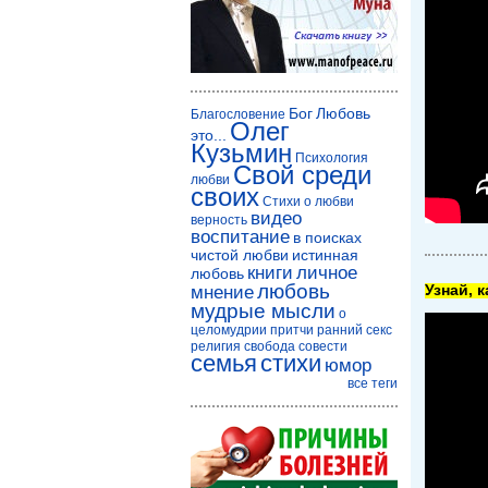
Бог
Любовь
Благословение
Олег
это...
Кузьмин
Психология
Свой среди
любви
своих
Стихи о любви
видео
верность
воспитание
в поисках
чистой любви
истинная
книги
личное
любовь
любовь
Узнай, 
мнение
мудрые мысли
о
целомудрии
притчи
ранний секс
религия
свобода совести
семья
стихи
юмор
все теги