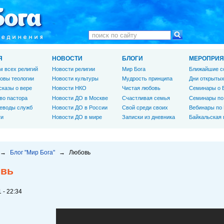
Я
НОВОСТИ
БЛОГИ
МЕРОПРИЯ
м всех религий
Новости религии
Мир Бога
Ближайшие с
овы теологии
Новости культуры
Мудрость принципа
Дни открытых
сказы о вере
Новости НКО
Чистая любовь
Семинары о 
во пастора
Новости ДО в Москве
Счастливая семья
Семинары по
еводы служб
Новости ДО в России
Свой среди своих
Вебинары по
ги
Новости ДО в мире
Записки из дневника
Байкальская
→
Блог "Мир Бога"
→
Любовь
вь
 - 22:34