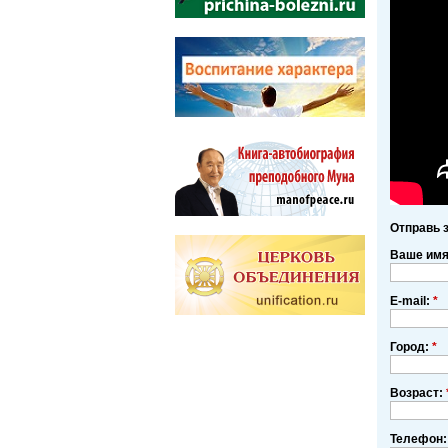
Отправь 
Ваше им
E-mail:
*
Город:
*
Возраст:
Телефон: