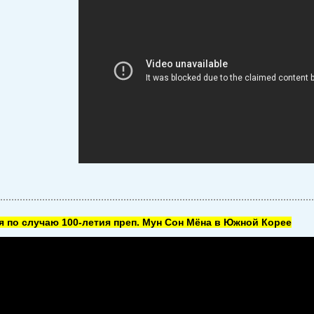
 по случаю 100-летия преп. Мун Сон Мёна в Южной Корее