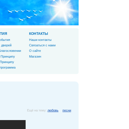
ТИЯ
КОНТАКТЫ
обытия
Наши контакты
 дверей
Связаться с нами
Благословении
О сайте
 Принципу
Магазин
 Принципу
 программа
Ещё на тему:
любовь
песни