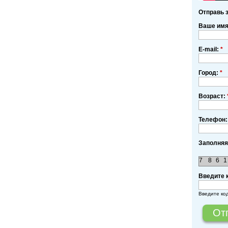
Отправь 
Ваше им
E-mail:
*
Город:
*
Возраст:
Телефон:
Заполняя
7
8
6
1
Введите 
Введите ко