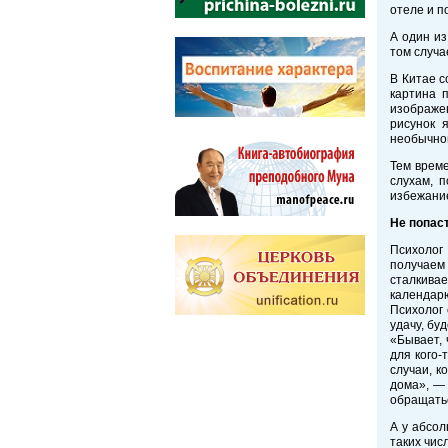
отеле и п
А один из
том случа
В Китае с
картина 
изображен
рисунок 
необычно
Тем време
слухам, 
избежание
Не попаст
Психолог
получаем
сталкивае
календарю
Психолог 
удачу, бу
«Бывает, 
для кого-
случаи, к
дома», — 
обращатьс
А у абсо
таких чис