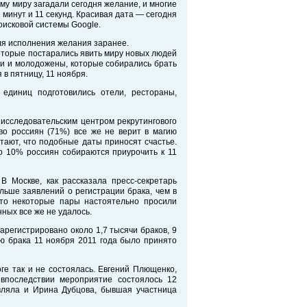
му миру загадали сегодня желание, и многие
1 минут и 11 секунд. Красивая дата — сегодня
оисковой системы Google.
 для исполнения желания заранее.
которые постарались явить миру новых людей
ли и молодожены, которые собирались брать
в пятницу, 11 ноября.
 единиц подготовились отели, рестораны,
 исследовательским центром рекрутингового
тво россиян (71%) все же не верит в магию
тают, что подобные даты приносят счастье.
о 10% россиян собираются приурочить к 11
В Москве, как рассказала пресс-секретарь
льше заявлений о регистрации брака, чем в
что некоторые пары настоятельно просили
ных все же не удалось.
арегистрировано около 1,7 тысячи браков, 9
ию брака 11 ноября 2011 года было принято
ге так и не состоялась. Евгений Плющенко,
 впоследствии мероприятие состоялось 12
являла и Ирина Дубцова, бывшая участница