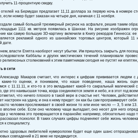
олучить 11-процентную скидку.
 отелей на Бермудах предлагает 11,11 доллара за первую ночь в номере ст
е, если номер будет заказан на четыре дня, начиная с 11 ноября.
оздали самый большой трехмерный рисунок на асфальте, решив таким образ
площадью 1111 кв. метров появилась в Шанхае. На рисунке изображен огр
ие как самую большую 3D-картину включили в Книгу рекордов Гиннесса: ее
является рекламой одного из шанхайских торговых центров, который 11 
й дате.
нем, власти Египта наоборот несут убытки. Им пришлось закрыть для посе
последователи Каббалы и других мистических течений планировали прове
 религиозных столкновений к этим памятникам сегодня не пустят ни египтян,
ь в сети
 Александр Макаров считает, что интерес к цифрам прививается людям с д
 какие-то оценки, и понимаем, что наше поведение, наша жизнь оце
мся с 11.11.11, и кто-то в это вкладывает какой-то сакральный магический 
, где это наивысшая точка, когда соединяются земля и небо, и в этот год всем
отметил, что ничего плохого в такой вере в счастье нет. Человек, действит
дет настроен на удачу, и она к нему придет: он как бы сам программирует себя 
часто человек прослеживает в своей жизни то или иное число — 3, 5 или 13.
то вполне себе. Если оно человеку чаще выпадает, оно несет для него опре
огда у человека это превращается в паранойю: например, обязательно надо т
рассказал психолог. В таких случаях цифры подчиняют себе жизнь человека.
я к специалисту.
лютно здоровых любителей нумерологии будет еще один шанс отпраздноват
ловых совпадений в 21 веке не предвидится.