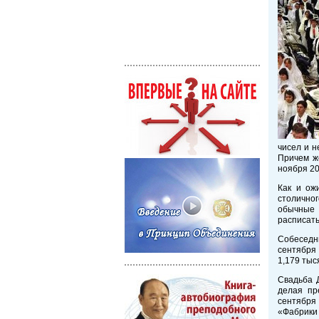
чисел и н
Причем ж
ноября 20
Как и ож
столичног
обычные 
расписать
Собеседни
сентября 
1,179 тыс
Свадьба Д
делая пр
сентября
«Фабрики 