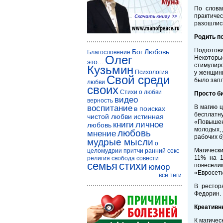
По слова
практичес
разошлись
Родить по
Подготови
Бог
Любовь
Благословение
Олег
Некоторые
это...
стимулиро
Кузьмин
Психология
у женщины
Свой среди
было запл
любви
своих
Стихи о любви
Просто б
видео
верность
воспитание
В магию ц
в поисках
бесплатну
чистой любви
истинная
«Повышенн
книги
личное
любовь
молодых, 
любовь
мнение
рабочих б
мудрые мысли
о
Магически
целомудрии
притчи
ранний секс
11% на 1
религия
свобода совести
семья
стихи
повесели
юмор
«Евросети
все теги
В рестор
Федорин.
Креативн
К магичес