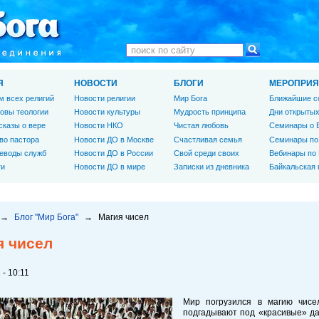
Я
НОВОСТИ
БЛОГИ
МЕРОПРИЯ
м всех религий
Новости религии
Мир Бога
Ближайшие с
овы теологии
Новости культуры
Мудрость принципа
Дни открытых
сказы о вере
Новости НКО
Чистая любовь
Семинары о 
во пастора
Новости ДО в Москве
Счастливая семья
Семинары по
еводы служб
Новости ДО в России
Свой среди своих
Вебинары по
ги
Новости ДО в мире
Записки из дневника
Байкальская
→
Блог "Мир Бога"
→
Магия чисел
я чисел
 - 10:11
Мир погрузился в магию чис
подгадывают под «красивые» да