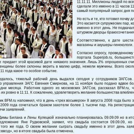
11.11.11. Миллионы людей по все
сделали это именно в 11 часов 1
самый популярный запрос дня п
Но есть и те, кто готовил почву
Это касается супружеских пар, 
именно в этот день. Не подкача
штурмом дворцы бракосочетания 
Соответственно, к дате шести
магазины и акушеры-гинекологи.
Согласно опросу, проведенному
портала Superjob.ru, большинс
е придает этой красивой дате никакого значения. Лишь 3% опрошенных счи
енщины более склонны верить в магию цифр, нежели мужчины. Всего окол
11 года какое-то особое событие.
идалось, тяжелый рабочий день выдался сегодня у сотрудников ЗАГСов. 
о управления ЗАГС Евгения Смирнова, на 11 ноября было подано вдвое бо
дни месяца. Работник одного из московских ЗАГСов, рассказал BFM.ru, 
 их ровно в 11:11. К сожалению, удовлетворить желание большинства влюблен
к BFM.ru напомнил, что в день «трех восьмерок» 8 августа 2008 года было з
2009 года сочетаться браком захотели более 1 тысячи пар. На регистрац
ячи заявлений.
имы Билана и Лены Кулецкой изначально планировалась 09.09.09 но в ито
едложение Яне Рудковской, заявил, что свадьба состоится 09.09.09, но
 того же года. О своем желании сыграть свадьбу именно в этот день за
звезд», но в итоге свадьба была отменена.