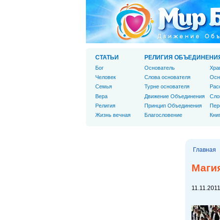
СТАТЬИ
РЕЛИГИЯ ОБЪЕДИНЕНИ
Бог
Основатель
Хра
Человек
Слова основателя
Осн
Cемья
Турне основателя
Рас
Вера
Движение Объединения
Сло
Религия
Принцип Объединения
Пер
Жизнь вечная
Благословение
Кни
Главная
Маги
11.11.2011