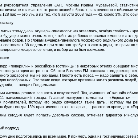
м руководителя Управления ЗАГС Москвы Ирины Муравьевой, статистик
ки ничем не отличается от расставаний в браках, заключенных в обычные чис
 128 пар — это 7%, а из тех, кто 8 августа 2008 года — 42, около 3%. Это о
 заказу
лись к этому дню и акушеры-гинекологи: как оказалось, особую слабость к
 будущие мамы очень хотят, чтобы их ребенок появился именно в этот ден
вание родов. По словам акушера-гинеколога московского родильного дома 
 составляет 38 недель и при этом она требует вызвать роды, то врачи на э
анировано кесарево сечение, и выбор даты был возможен.
изнес
ифр «поверили» и российские гостиницы: в некоторых отелях обещают мис
ю консультацию астролога. Об этом Business FM рассказал гендиректор се
ого заработка мы не ожидаем. Просто есть повод — надо заявить о себе. В
для новобрачных. Это такие вещи, которые призваны как-то развлечь людей,
удней», — говорит Гендельсман.
ми числами решили зазывать и покупателей. Так, компания «Связной» объяв
11 наименований товара. Главный конкурент компании – «Евросеть» — 
м покупателей, потому что редко случаются такие даты. Поэтому мы р
» будет скидка 13% практически на все товары», — рассказал президент «Е
аны сегодня будет попасть довольно сложно, отмечает директор PR-служ
ый подход
кому дню подготовились во всем мире. К примеру, одна из гостиничных сетей