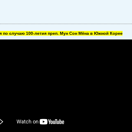
 по случаю 100-летия преп. Мун Сон Мёна в Южной Корее