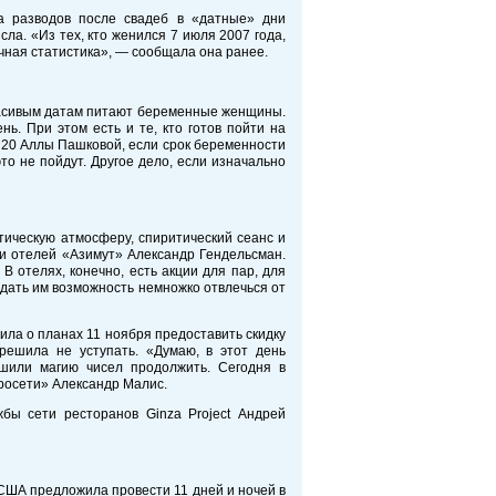
а разводов после свадеб в «датные» дни
ла. «Из тех, кто женился 7 июля 2007 года,
бычная статистика», — сообщала она ранее.
 красивым датам питают беременные женщины.
ь. При этом есть и те, кто готов пойти на
№20 Аллы Пашковой, если срок беременности
то не пойдут. Другое дело, если изначально
тическую атмосферу, спиритический сеанс и
ти отелей «Азимут» Александр Гендельсман.
 отелях, конечно, есть акции для пар, для
 дать им возможность немножко отвлечься от
ила о планах 11 ноября предоставить скидку
решила не уступать. «Думаю, в этот день
ешили магию чисел продолжить. Сегодня в
вросети» Александр Малис.
бы сети ресторанов Ginza Project Андрей
 США предложила провести 11 дней и ночей в