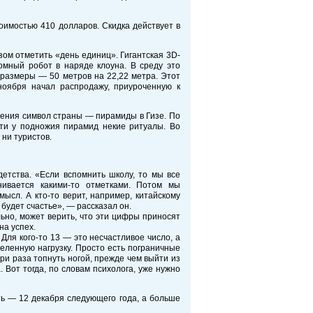
оимостью 410 долларов. Скидка действует в
ом отметить «день единиц». Гигантская 3D-
омный робот в наряде клоуна. В среду это
 размеры — 50 метров на 22,22 метра. Этот
ноября начал распродажу, приуроченную к
щения символ страны — пирамиды в Гизе. По
сти у подножия пирамид некие ритуалы. Во
 ни туристов.
етства. «Если вспомнить школу, то мы все
нивается какими-то отметками. Потом мы
смысл. А кто-то верит, например, китайскому
 будет счастье», — рассказал он.
ельно, может верить, что эти цифры приносят
на успех.
 Для кого-то 13 — это несчастливое число, а
деленную нагрузку. Просто есть пограничные
ри раза топнуть ногой, прежде чем выйти из
 Вот тогда, по словам психолога, уже нужно
ь — 12 декабря следующего года, а больше