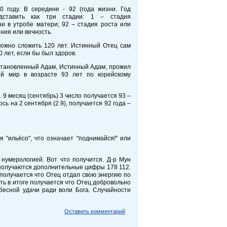
0 году. В середине - 92 (года жизни. Год
дставить как три стадии: 1 – стадия
и в утробе матери; 92 – стадия роста или
ения или вечность.
можно сложить 120 лет. Истинный Отец сам
0 лет, если бы был здоров.
сстановленный Адам, Истинный Адам, прожил
й мир в возрасте 93 лет по корейскому
 9 месяц (сентябрь) 3 число получается 93 –
ь на 2 сентября (2.9), получается 92 года –
ся "ильёсо", что означает "поднимайся!" или
нумерологией. Вот что получится. Д-р Мун
 получаются дополнительные цифры 178 112.
ть получается что Отец отдал свою энергию по
 есть в итоге получается что Отец добровольно
есной удачи ради воли Бога. Случайности
Оставить комментарий