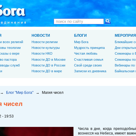
Я
НОВОСТИ
БЛОГИ
МЕРОПРИЯ
м всех религий
Новости религии
Мир Бога
Ближайшие с
овы теологии
Новости культуры
Мудрость принципа
Дни открытых
сказы о вере
Новости НКО
Чистая любовь
Семинары о 
во пастора
Новости ДО в Москве
Счастливая семья
Семинары по
еводы служб
Новости ДО в России
Свой среди своих
Вебинары по
ги
Новости ДО в мире
Записки из дневника
Байкальская
→
Блог "Мир Бога"
→
Магия чисел
я чисел
 - 19:53
Числа в дне, когда преподобн
вознесся на Небеса, имеют важ