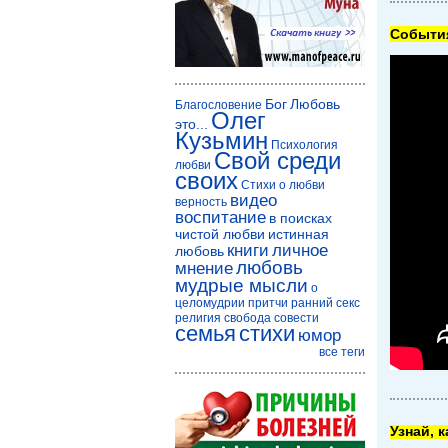
Cобытия
Бог
Любовь
Благословение
Олег
это...
Кузьмин
Психология
Свой среди
любви
своих
Стихи о любви
видео
верность
воспитание
в поисках
чистой любви
истинная
книги
личное
любовь
любовь
мнение
мудрые мысли
о
целомудрии
притчи
ранний секс
религия
свобода совести
семья
стихи
юмор
все теги
Узнай, 