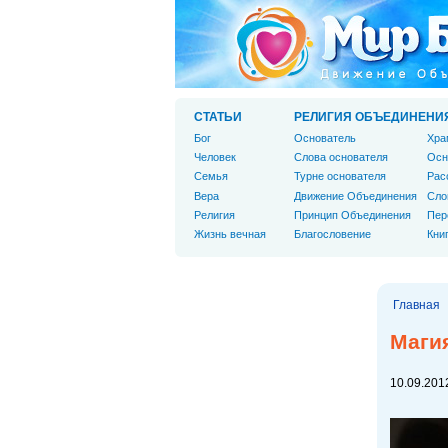
СТАТЬИ
РЕЛИГИЯ ОБЪЕДИНЕНИ
Бог
Основатель
Хра
Человек
Слова основателя
Осн
Cемья
Турне основателя
Рас
Вера
Движение Объединения
Сло
Религия
Принцип Объединения
Пер
Жизнь вечная
Благословение
Кни
Главная
Маги
10.09.2012