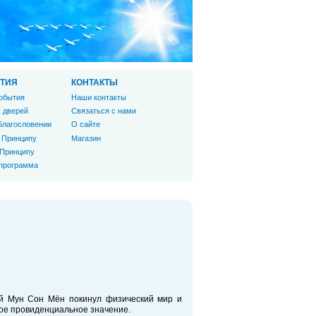
ТИЯ
КОНТАКТЫ
обытия
Наши контакты
 дверей
Связаться с нами
Благословении
О сайте
 Принципу
Магазин
 Принципу
 программа
ый Мун Сон Мён покинул физический мир и
ное провиденциальное значение.