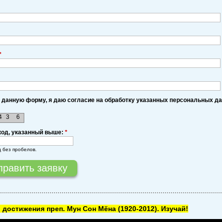
*
 данную форму, я даю согласие на обработку указанных персональных д
4
3
6
код, указанный выше:
*
д без пробелов.
 достижения преп. Мун Сон Мёна
(1920-2012). Изучай!