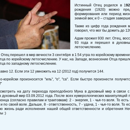
Истинный Отец родился в 1
92
рождения (1920) можно пре
формирования или период жизн
земной век; и 0 – стадия заверш
Также из цифр года рождения 
говорил, что мог бы дожить до 12
Адам прожил 930 лет. Отец, во
93 года и перешел в духовны
летосчислению.
Отец перешел в мир вечности 3 сентября в 1:54 утра по корейскому времени.
тца по корейскому летосчислению. У нас, на Западе, вознесение Отца пришлос
тца по западному летосчислению.
равно 12. Если эти 12 умножить на 12 (2012 год) получится 144.
по-корейски произносится "иль", "о", "са". Если быстро произнести получит
!"
смотреть на дату перехода преподобного Муна в духовный мир в связи с 
 духовный мир 03.09.2012 года. После всех нумерологических манипуляций
конца (согласно правилам и трактовкам): 2 - энергия, 1 - чья-то воля. То ес
 и по своей воле. Дальше, 8 - ответственность, 7 - удача, 1 - чья-то воля. То
ою жизнь ради исполнения нашей общей ответственности и обретения Неб
ы :)