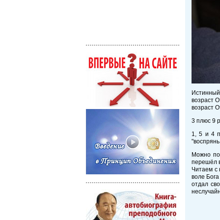
Истинный 
возраст О
возраст О
3 плюс 9 
1, 5 и 4 
"воспрянь
Можно по
перешёл в
Читаем с 
воле Бога
отдал св
неслучайн