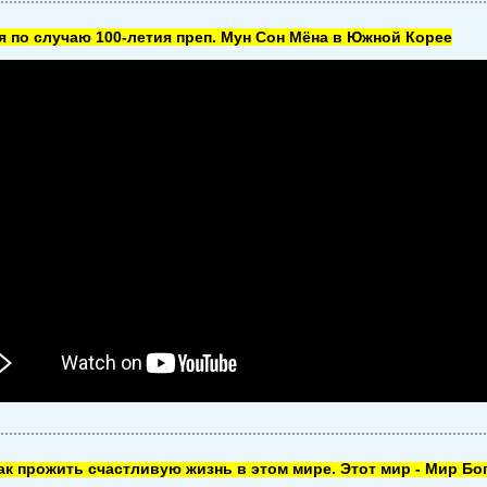
 по случаю 100-летия преп. Мун Сон Мёна в Южной Корее
как прожить счастливую жизнь в этом мире. Этот мир - Мир Бог